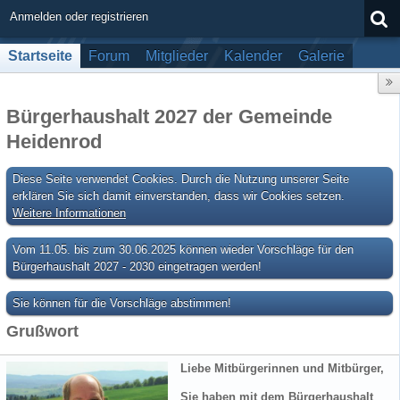
Anmelden oder registrieren
Startseite
Forum
Mitglieder
Kalender
Galerie
Bürgerhaushalt 2027 der Gemeinde
Heidenrod
Diese Seite verwendet Cookies. Durch die Nutzung unserer Seite
erklären Sie sich damit einverstanden, dass wir Cookies setzen.
Weitere Informationen
Vom 11.05. bis zum 30.06.2025 können wieder Vorschläge für den
Bürgerhaushalt 2027 - 2030 eingetragen werden!
Sie können für die Vorschläge abstimmen!
Grußwort
Liebe Mitbürgerinnen und Mitbürger,
Sie haben mit dem Bürgerhaushalt