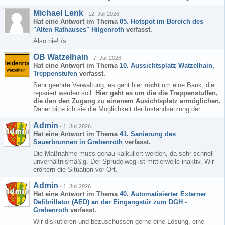
Michael Lenk
-
12. Juli 2026
Hat eine Antwort im Thema
05. Hotspot im Bereich des
"Alten Rathauses" Hilgenroth
verfasst.
Also nie! /s
OB Watzelhain
-
7. Juli 2026
Hat eine Antwort im Thema
10. Aussichtsplatz Watzelhain,
Treppenstufen
verfasst.
Sehr geehrte Verwaltung, es geht hier
nicht
um eine Bank, die
repariert werden soll.
Hier geht es um die die Treppenstuffen,
die den den Zugang zu einenem Ausichtsplatz ermöglichen.
Daher bitte ich sie die Möglichkeit der Instandsetzung der…
Admin
-
1. Juli 2026
Hat eine Antwort im Thema
41. Sanierung des
Sauerbrunnen in Grebenroth
verfasst.
Die Maßnahme muss genau kalkuliert werden, da sehr schnell
unverhältnismäßig. Der Sprudelweg ist mittlerweile inaktiv. Wir
erörtern die Situation vor Ort.
Admin
-
1. Juli 2026
Hat eine Antwort im Thema
40. Automatisierter Externer
Defibrillator (AED) an der Eingangstür zum DGH -
Grebenroth
verfasst.
Wir diskutieren und bezuschussen gerne eine Lösung, eine