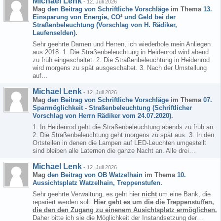
Michael Lenk
-
12. Juli 2026
Mag
den Beitrag von
Schriftliche Vorschläge
im Thema
13.
Einsparung von Energie, CO² und Geld bei der
Straßenbeleuchtung (Vorschlag von H. Rädiker,
Laufenselden)
.
Sehr geehrte Damen und Herren, ich wiederhole mein Anliegen
aus 2018. 1. Die Straßenbeleuchtung in Heidenrod wird abend
zu früh eingeschaltet. 2. Die Straßenbeleuchtung in Heidenrod
wird morgens zu spät ausgeschaltet. 3. Nach der Umstellung
auf…
Michael Lenk
-
12. Juli 2026
Mag
den Beitrag von
Schriftliche Vorschläge
im Thema
07.
Sparmöglichkeit - Straßenbeleuchtung (Schriftlicher
Vorschlag von Herrn Rädiker vom 24.07.2020)
.
1. In Heidenrod geht die Straßenbeleuchtung abends zu früh an.
2. Die Straßenbeleuchtung geht morgens zu spät aus. 3. In den
Ortsteilen in denen die Lampen auf LED-Leuchten umgestellt
sind bleiben alle Laternen die ganze Nacht an. Alle drei…
Michael Lenk
-
12. Juli 2026
Mag
den Beitrag von
OB Watzelhain
im Thema
10.
Aussichtsplatz Watzelhain, Treppenstufen
.
Sehr geehrte Verwaltung, es geht hier
nicht
um eine Bank, die
repariert werden soll.
Hier geht es um die die Treppenstuffen,
die den den Zugang zu einenem Ausichtsplatz ermöglichen.
Daher bitte ich sie die Möglichkeit der Instandsetzung der…