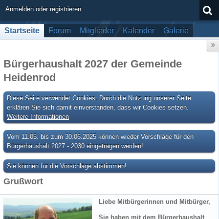
Anmelden oder registrieren
Startseite
Forum
Mitglieder
Kalender
Galerie
Bürgerhaushalt 2027 der Gemeinde
Heidenrod
Diese Seite verwendet Cookies. Durch die Nutzung unserer Seite
erklären Sie sich damit einverstanden, dass wir Cookies setzen.
Weitere Informationen
Vom 11.05. bis zum 30.06.2025 können wieder Vorschläge für den
Bürgerhaushalt 2027 - 2030 eingetragen werden!
Sie können für die Vorschläge abstimmen!
Grußwort
Liebe Mitbürgerinnen und Mitbürger,
Sie haben mit dem Bürgerhaushalt