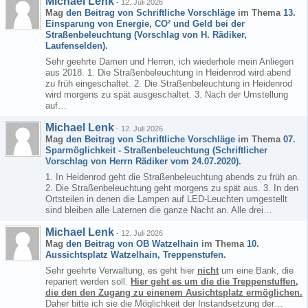
Michael Lenk
-
12. Juli 2026
Mag
den Beitrag von
Schriftliche Vorschläge
im Thema
13.
Einsparung von Energie, CO² und Geld bei der
Straßenbeleuchtung (Vorschlag von H. Rädiker,
Laufenselden)
.
Sehr geehrte Damen und Herren, ich wiederhole mein Anliegen
aus 2018. 1. Die Straßenbeleuchtung in Heidenrod wird abend
zu früh eingeschaltet. 2. Die Straßenbeleuchtung in Heidenrod
wird morgens zu spät ausgeschaltet. 3. Nach der Umstellung
auf…
Michael Lenk
-
12. Juli 2026
Mag
den Beitrag von
Schriftliche Vorschläge
im Thema
07.
Sparmöglichkeit - Straßenbeleuchtung (Schriftlicher
Vorschlag von Herrn Rädiker vom 24.07.2020)
.
1. In Heidenrod geht die Straßenbeleuchtung abends zu früh an.
2. Die Straßenbeleuchtung geht morgens zu spät aus. 3. In den
Ortsteilen in denen die Lampen auf LED-Leuchten umgestellt
sind bleiben alle Laternen die ganze Nacht an. Alle drei…
Michael Lenk
-
12. Juli 2026
Mag
den Beitrag von
OB Watzelhain
im Thema
10.
Aussichtsplatz Watzelhain, Treppenstufen
.
Sehr geehrte Verwaltung, es geht hier
nicht
um eine Bank, die
repariert werden soll.
Hier geht es um die die Treppenstuffen,
die den den Zugang zu einenem Ausichtsplatz ermöglichen.
Daher bitte ich sie die Möglichkeit der Instandsetzung der…