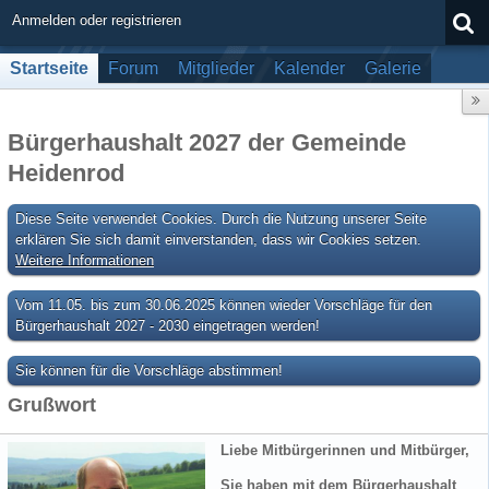
Anmelden oder registrieren
Startseite
Forum
Mitglieder
Kalender
Galerie
Bürgerhaushalt 2027 der Gemeinde
Heidenrod
Diese Seite verwendet Cookies. Durch die Nutzung unserer Seite
erklären Sie sich damit einverstanden, dass wir Cookies setzen.
Weitere Informationen
Vom 11.05. bis zum 30.06.2025 können wieder Vorschläge für den
Bürgerhaushalt 2027 - 2030 eingetragen werden!
Sie können für die Vorschläge abstimmen!
Grußwort
Liebe Mitbürgerinnen und Mitbürger,
Sie haben mit dem Bürgerhaushalt