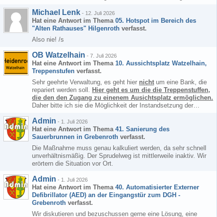
Michael Lenk
-
12. Juli 2026
Hat eine Antwort im Thema
05. Hotspot im Bereich des
"Alten Rathauses" Hilgenroth
verfasst.
Also nie! /s
OB Watzelhain
-
7. Juli 2026
Hat eine Antwort im Thema
10. Aussichtsplatz Watzelhain,
Treppenstufen
verfasst.
Sehr geehrte Verwaltung, es geht hier
nicht
um eine Bank, die
repariert werden soll.
Hier geht es um die die Treppenstuffen,
die den den Zugang zu einenem Ausichtsplatz ermöglichen.
Daher bitte ich sie die Möglichkeit der Instandsetzung der…
Admin
-
1. Juli 2026
Hat eine Antwort im Thema
41. Sanierung des
Sauerbrunnen in Grebenroth
verfasst.
Die Maßnahme muss genau kalkuliert werden, da sehr schnell
unverhältnismäßig. Der Sprudelweg ist mittlerweile inaktiv. Wir
erörtern die Situation vor Ort.
Admin
-
1. Juli 2026
Hat eine Antwort im Thema
40. Automatisierter Externer
Defibrillator (AED) an der Eingangstür zum DGH -
Grebenroth
verfasst.
Wir diskutieren und bezuschussen gerne eine Lösung, eine