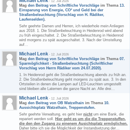
Michael Lenk
-
12. Juli 2026
Mag
den Beitrag von
Schriftliche Vorschläge
im Thema
13.
Einsparung von Energie, CO² und Geld bei der
Straßenbeleuchtung (Vorschlag von H. Rädiker,
Laufenselden)
.
Sehr geehrte Damen und Herren, ich wiederhole mein Anliegen
aus 2018. 1. Die Straßenbeleuchtung in Heidenrod wird abend
zu früh eingeschaltet. 2. Die Straßenbeleuchtung in Heidenrod
wird morgens zu spät ausgeschaltet. 3. Nach der Umstellung
auf…
Michael Lenk
-
12. Juli 2026
Mag
den Beitrag von
Schriftliche Vorschläge
im Thema
07.
Sparmöglichkeit - Straßenbeleuchtung (Schriftlicher
Vorschlag von Herrn Rädiker vom 24.07.2020)
.
1. In Heidenrod geht die Straßenbeleuchtung abends zu früh an.
2. Die Straßenbeleuchtung geht morgens zu spät aus. 3. In den
Ortsteilen in denen die Lampen auf LED-Leuchten umgestellt
sind bleiben alle Laternen die ganze Nacht an. Alle drei…
Michael Lenk
-
12. Juli 2026
Mag
den Beitrag von
OB Watzelhain
im Thema
10.
Aussichtsplatz Watzelhain, Treppenstufen
.
Sehr geehrte Verwaltung, es geht hier
nicht
um eine Bank, die
repariert werden soll.
Hier geht es um die die Treppenstuffen,
die den den Zugang zu einenem Ausichtsplatz ermöglichen.
Daher bitte ich sie die Möglichkeit der Instandsetzung der…