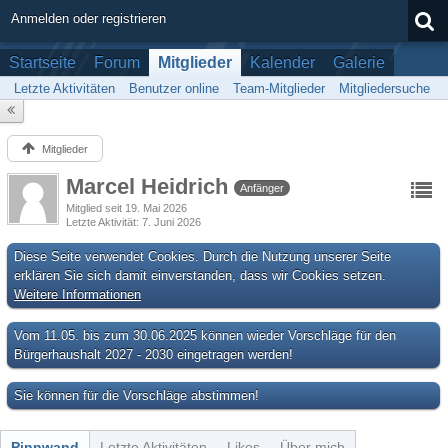
Anmelden oder registrieren
Startseite
Forum
Mitglieder
Kalender
Galerie
Letzte Aktivitäten
Benutzer online
Team-Mitglieder
Mitgliedersuche
Mitglieder
Marcel Heidrich
Anfänger
Mitglied seit 19. Mai 2026
Letzte Aktivität
7. Juni 2026
Diese Seite verwendet Cookies. Durch die Nutzung unserer Seite
erklären Sie sich damit einverstanden, dass wir Cookies setzen.
Weitere Informationen
Vom 11.05. bis zum 30.06.2025 können wieder Vorschläge für den
Bürgerhaushalt 2027 - 2030 eingetragen werden!
Sie können für die Vorschläge abstimmen!
Pinnwand
Letzte Aktivitäten
Likes
Über mich