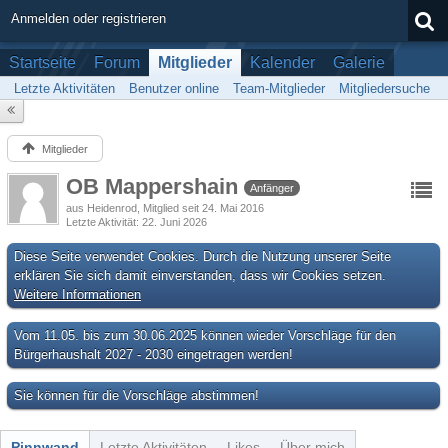
Anmelden oder registrieren
Startseite
Forum
Mitglieder
Kalender
Galerie
Letzte Aktivitäten
Benutzer online
Team-Mitglieder
Mitgliedersuche
Mitglieder
OB Mappershain
Anfänger
aus Heidenrod
Mitglied seit 24. Mai 2016
Letzte Aktivität
22. Juni 2026
Diese Seite verwendet Cookies. Durch die Nutzung unserer Seite
erklären Sie sich damit einverstanden, dass wir Cookies setzen.
Weitere Informationen
Vom 11.05. bis zum 30.06.2025 können wieder Vorschläge für den
Bürgerhaushalt 2027 - 2030 eingetragen werden!
Sie können für die Vorschläge abstimmen!
Pinnwand
Letzte Aktivitäten
Likes
Über mich