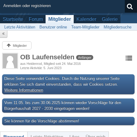
Anmelden oder registrieren
Startseite
Forum
Mitglieder
Kalender
Galerie
Letzte Aktivitäten
Benutzer online
Team-Mitglieder
Mitgliedersuche
Mitglieder
OB Laufenselden
Anfänger
aus Heidenrod
Mitglied seit 24. Mai 2016
Letzte Aktivität
5. Juni 2023
Diese Seite verwendet Cookies. Durch die Nutzung unserer Seite
erklären Sie sich damit einverstanden, dass wir Cookies setzen.
Weitere Informationen
Vom 11.05. bis zum 30.06.2025 können wieder Vorschläge für den
Bürgerhaushalt 2027 - 2030 eingetragen werden!
Sie können für die Vorschläge abstimmen!
Pinnwand
Letzte Aktivitäten
Likes
Über mich