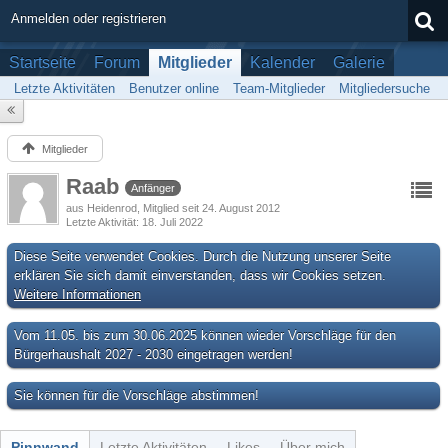
Anmelden oder registrieren
Startseite
Forum
Mitglieder
Kalender
Galerie
Letzte Aktivitäten
Benutzer online
Team-Mitglieder
Mitgliedersuche
Mitglieder
Raab
Anfänger
aus Heidenrod
Mitglied seit 24. August 2012
Letzte Aktivität
18. Juli 2022
Diese Seite verwendet Cookies. Durch die Nutzung unserer Seite
erklären Sie sich damit einverstanden, dass wir Cookies setzen.
Weitere Informationen
Vom 11.05. bis zum 30.06.2025 können wieder Vorschläge für den
Bürgerhaushalt 2027 - 2030 eingetragen werden!
Sie können für die Vorschläge abstimmen!
Pinnwand
Letzte Aktivitäten
Likes
Über mich