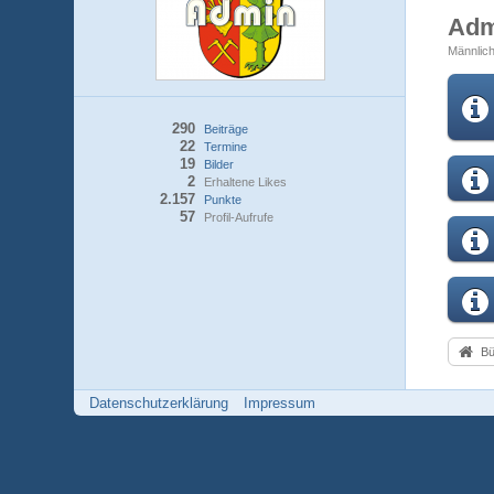
Ad
Männlic
290
Beiträge
22
Termine
19
Bilder
2
Erhaltene Likes
2.157
Punkte
57
Profil-Aufrufe
Bü
Datenschutzerklärung
Impressum