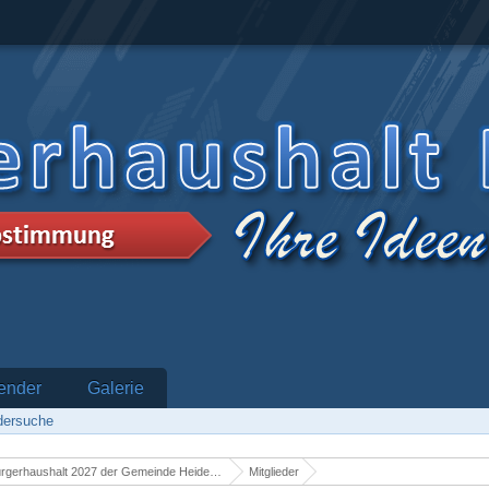
ender
Galerie
edersuche
rgerhaushalt 2027 der Gemeinde Heidenrod
Mitglieder