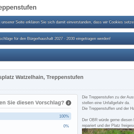
reppenstufen
unserer Seite erklären Sie sich damit einverstanden, dass wir Cookies setz
chläge für den Bürgerhaushalt 2027 - 2030 eingetragen werden!
splatz Watzelhain, Treppenstufen
Die Treppenstufen zu der Aus
en Sie diesen Vorschlag?
stellen eine Unfallgefahr da.
2
Die Treppenstuffen und der H
100%
Der OBR würde gerne diesen P
repariert und der Platz freige
0%