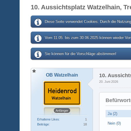
10. Aussichtsplatz Watzelhain, T
Diese Seite verwendet Cookies. Durch die Nutzung 
Vom 11.05. bis zum 30.06.2025 können wieder Vors
Sie können für die Vorschläge abstimmen!
OB Watzelhain
10. Aussicht
20. Juni 2026
Befürwort
Anfänger
Ja (2)
Erhaltene Likes
1
Nein (0)
Beiträge
18