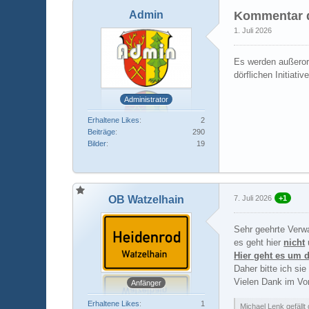
Admin
Kommentar d
1. Juli 2026
Es werden außerort
dörflichen Initiati
Administrator
Erhaltene Likes
2
Beiträge
290
Bilder
19
OB Watzelhain
7. Juli 2026
+1
Sehr geehrte Verwa
es geht hier
nicht
Hier geht es um 
Daher bitte ich si
Vielen Dank im Vo
Anfänger
Erhaltene Likes
1
Michael Lenk gefällt