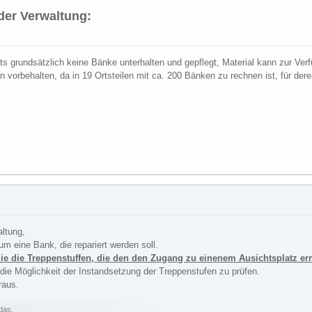
er Verwaltung:
s grundsätzlich keine Bänke unterhalten und gepflegt, Material kann zur Verfü
ven vorbehalten, da in 19 Ortsteilen mit ca. 200 Bänken zu rechnen ist, für de
ltung,
um eine Bank, die repariert werden soll.
die die Treppenstuffen, die den den Zugang zu einenem Ausichtsplatz e
e die Möglichkeit der Instandsetzung der Treppenstufen zu prüfen.
raus.
 das.