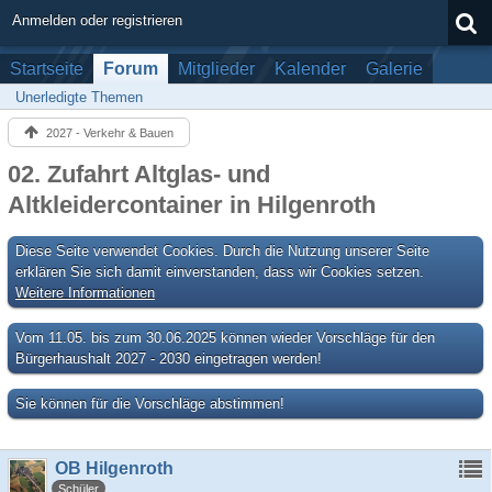
Anmelden oder registrieren
Startseite
Forum
Mitglieder
Kalender
Galerie
Unerledigte Themen
2027 - Verkehr & Bauen
02. Zufahrt Altglas- und
Altkleidercontainer in Hilgenroth
Diese Seite verwendet Cookies. Durch die Nutzung unserer Seite
erklären Sie sich damit einverstanden, dass wir Cookies setzen.
Weitere Informationen
Vom 11.05. bis zum 30.06.2025 können wieder Vorschläge für den
Bürgerhaushalt 2027 - 2030 eingetragen werden!
Sie können für die Vorschläge abstimmen!
OB Hilgenroth
Schüler