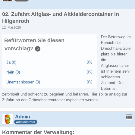
02. Zufahrt Altglas- und Altkleidercontainer in
Hilgenroth
12. Mai 2026
Der Betonweg im
Befürworten Sie diesen
Bereich der
Vorschlag?
Dreschhalle/Spiel
0
platz bis hinter
die
Ja (0)
0%
Altglascontainer
ist in einem sehr
Nein (0)
0%
schlechten
Unentschlossen (0)
0%
Zustand. Der
Beton ist
zerbröselt und schlecht zu begehen und befahren. Hier sollte analog zur
Zufahrt an den Grünschnittcontainer asphaltiert werden.
Admin
Administrator
Kommentar der Verwaltung: