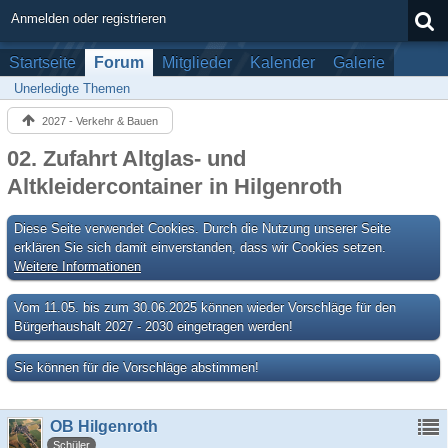
Anmelden oder registrieren
Startseite
Forum
Mitglieder
Kalender
Galerie
Unerledigte Themen
2027 - Verkehr & Bauen
02. Zufahrt Altglas- und
Altkleidercontainer in Hilgenroth
Diese Seite verwendet Cookies. Durch die Nutzung unserer Seite
erklären Sie sich damit einverstanden, dass wir Cookies setzen.
Weitere Informationen
Vom 11.05. bis zum 30.06.2025 können wieder Vorschläge für den
Bürgerhaushalt 2027 - 2030 eingetragen werden!
Sie können für die Vorschläge abstimmen!
OB Hilgenroth
Schüler