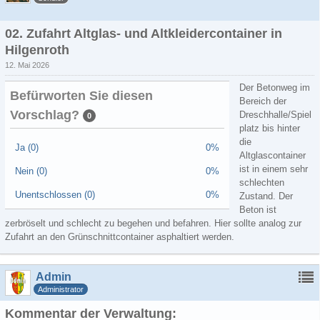
02. Zufahrt Altglas- und Altkleidercontainer in
Hilgenroth
12. Mai 2026
Der Betonweg im
Befürworten Sie diesen
Bereich der
Vorschlag?
Dreschhalle/Spiel
0
platz bis hinter
die
Ja (0)
0%
Altglascontainer
ist in einem sehr
Nein (0)
0%
schlechten
Unentschlossen (0)
0%
Zustand. Der
Beton ist
zerbröselt und schlecht zu begehen und befahren. Hier sollte analog zur
Zufahrt an den Grünschnittcontainer asphaltiert werden.
Admin
Administrator
Kommentar der Verwaltung: