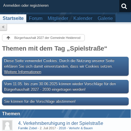
Anmelden oder registrieren
Startseite
Forum
Mitglieder
Kalender
Galerie
Bürgerhaushalt 2027 der Gemeinde Heidenrod
Themen mit dem Tag „Spielstraße“
Diese Seite verwendet Cookies. Durch die Nutzung unserer Seite
erklären Sie sich damit einverstanden, dass wir Cookies setzen.
Weitere Informationen
Vom 11.05. bis zum 30.06.2025 können wieder Vorschläge für den
Bürgerhaushalt 2027 - 2030 eingetragen werden!
Sie können für die Vorschläge abstimmen!
Themen
4. Verkehrsberuhigung in der Spielstraße
Familie Zobel
2. Juli 2017
2018 - Verkehr & Bauen