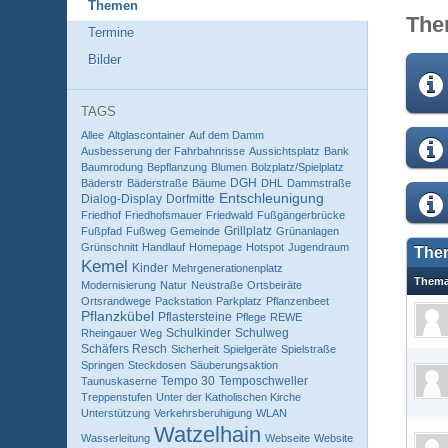
Themen
The
Termine
Bilder
TAGS
Allee
Altglascontainer
Auf dem Damm
Ausbesserung der Fahrbahnrisse
Aussichtsplatz
Bank
Baumrodung
Bepflanzung
Blumen
Bolzplatz/Spielplatz
DGH
Bäderstr
Bäderstraße
Bäume
DHL
Dammstraße
Entschleunigung
Dialog-Display
Dorfmitte
Friedhof
Friedhofsmauer
Friedwald
Fußgängerbrücke
Grillplatz
Fußpfad
Fußweg
Gemeinde
Grünanlagen
Grünschnitt
Handlauf
Homepage
Hotspot
Jugendraum
The
Kemel
Kinder
Mehrgenerationenplatz
Them
Modernisierung
Natur
Neustraße
Ortsbeiräte
Ortsrandwege
Packstation
Parkplatz
Pflanzenbeet
Pflanzkübel
Pflastersteine
Pflege
REWE
Schulkinder
Schulweg
Rheingauer Weg
Schäfers Resch
Sicherheit
Spielgeräte
Spielstraße
Springen
Steckdosen
Säuberungsaktion
Tempo 30
Temposchweller
Taunuskaserne
Treppenstufen
Unter der Katholischen Kirche
Unterstützung
Verkehrsberuhigung
WLAN
Watzelhain
Wasserleitung
Webseite
Website