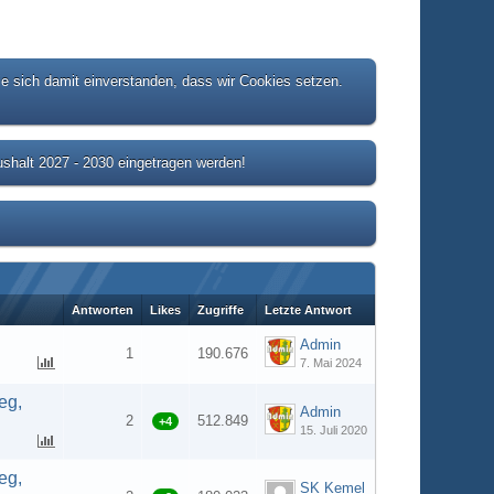
ie sich damit einverstanden, dass wir Cookies setzen.
shalt 2027 - 2030 eingetragen werden!
Antworten
Likes
Zugriffe
Letzte Antwort
Admin
1
190.676
7. Mai 2024
eg,
Admin
2
512.849
+4
15. Juli 2020
eg,
SK Kemel