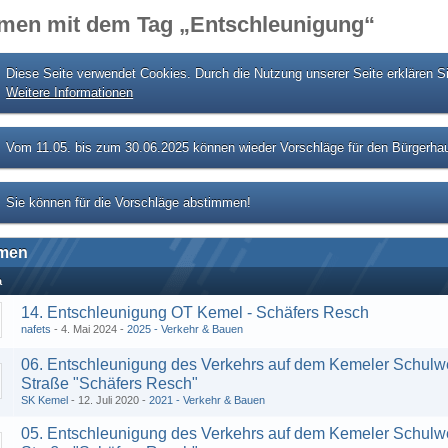
men mit dem Tag „Entschleunigung“
Diese Seite verwendet Cookies. Durch die Nutzung unserer Seite erklären S
Weitere Informationen
Vom 11.05. bis zum 30.06.2025 können wieder Vorschläge für den Bürgerhau
Sie können für die Vorschläge abstimmen!
men
a
14. Entschleunigung OT Kemel - Schäfers Resch
nafets
4. Mai 2024
2025 - Verkehr & Bauen
06. Entschleunigung des Verkehrs auf dem Kemeler Schulw
Straße "Schäfers Resch"
SK Kemel
12. Juli 2020
2021 - Verkehr & Bauen
05. Entschleunigung des Verkehrs auf dem Kemeler Schulw