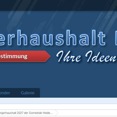
ender
Galerie
rgerhaushalt 2027 der Gemeinde Heidenrod