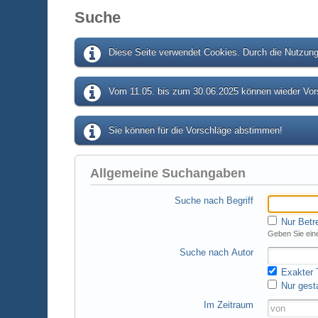
Suche
Diese Seite verwendet Cookies. Durch die Nutzung 
Vom 11.05. bis zum 30.06.2025 können wieder Vors
Sie können für die Vorschläge abstimmen!
Allgemeine Suchangaben
Suche nach Begriff
Nur Betr
Geben Sie eine
Suche nach Autor
Exakter T
Nur gest
Im Zeitraum