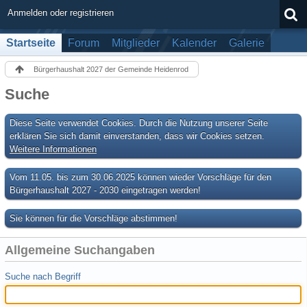
Anmelden oder registrieren
Startseite
Forum
Mitglieder
Kalender
Galerie
Bürgerhaushalt 2027 der Gemeinde Heidenrod
Suche
Diese Seite verwendet Cookies. Durch die Nutzung unserer Seite
erklären Sie sich damit einverstanden, dass wir Cookies setzen.
Weitere Informationen
Vom 11.05. bis zum 30.06.2025 können wieder Vorschläge für den
Bürgerhaushalt 2027 - 2030 eingetragen werden!
Sie können für die Vorschläge abstimmen!
Allgemeine Suchangaben
Suche nach Begriff