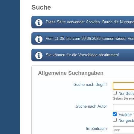
Suche
Diese Seite verwendet Cookies. Durch die Nutzung 
Vom 11.05. bis zum 30.06.2025 können wieder Vors
Sie können für die Vorschläge abstimmen!
Allgemeine Suchangaben
Suche nach Begriff
Nur Betr
Geben Sie eine
Suche nach Autor
Exakter T
Nur gest
Im Zeitraum