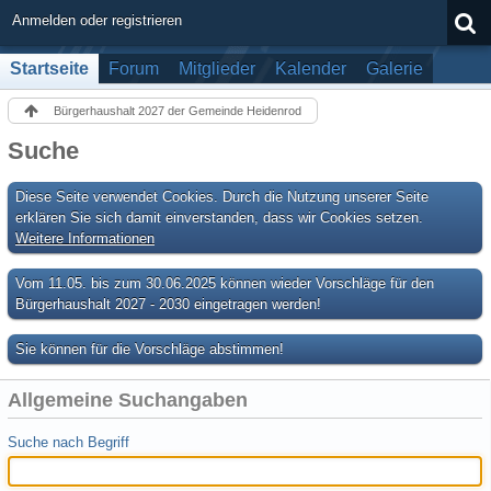
Anmelden oder registrieren
Startseite
Forum
Mitglieder
Kalender
Galerie
Bürgerhaushalt 2027 der Gemeinde Heidenrod
Suche
Diese Seite verwendet Cookies. Durch die Nutzung unserer Seite
erklären Sie sich damit einverstanden, dass wir Cookies setzen.
Weitere Informationen
Vom 11.05. bis zum 30.06.2025 können wieder Vorschläge für den
Bürgerhaushalt 2027 - 2030 eingetragen werden!
Sie können für die Vorschläge abstimmen!
Allgemeine Suchangaben
Suche nach Begriff