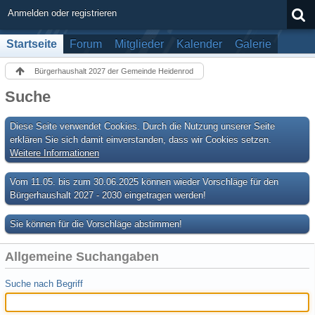
Anmelden oder registrieren
Startseite
Forum
Mitglieder
Kalender
Galerie
Bürgerhaushalt 2027 der Gemeinde Heidenrod
Suche
Diese Seite verwendet Cookies. Durch die Nutzung unserer Seite
erklären Sie sich damit einverstanden, dass wir Cookies setzen.
Weitere Informationen
Vom 11.05. bis zum 30.06.2025 können wieder Vorschläge für den
Bürgerhaushalt 2027 - 2030 eingetragen werden!
Sie können für die Vorschläge abstimmen!
Allgemeine Suchangaben
Suche nach Begriff