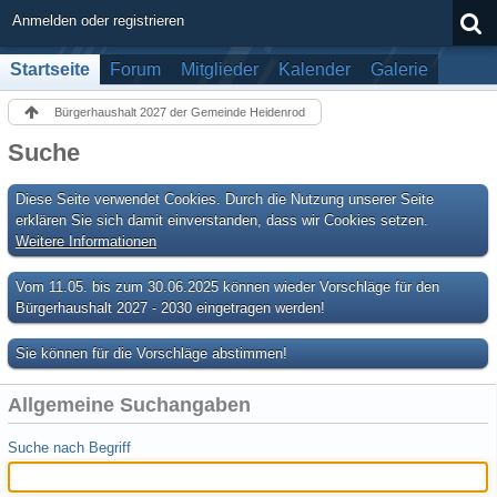
Anmelden oder registrieren
Startseite
Forum
Mitglieder
Kalender
Galerie
Bürgerhaushalt 2027 der Gemeinde Heidenrod
Suche
Diese Seite verwendet Cookies. Durch die Nutzung unserer Seite
erklären Sie sich damit einverstanden, dass wir Cookies setzen.
Weitere Informationen
Vom 11.05. bis zum 30.06.2025 können wieder Vorschläge für den
Bürgerhaushalt 2027 - 2030 eingetragen werden!
Sie können für die Vorschläge abstimmen!
Allgemeine Suchangaben
Suche nach Begriff