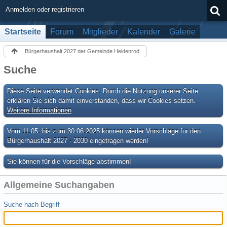
Anmelden oder registrieren
Startseite
Forum
Mitglieder
Kalender
Galerie
Bürgerhaushalt 2027 der Gemeinde Heidenrod
Suche
Diese Seite verwendet Cookies. Durch die Nutzung unserer Seite
erklären Sie sich damit einverstanden, dass wir Cookies setzen.
Weitere Informationen
Vom 11.05. bis zum 30.06.2025 können wieder Vorschläge für den
Bürgerhaushalt 2027 - 2030 eingetragen werden!
Sie können für die Vorschläge abstimmen!
Allgemeine Suchangaben
Suche nach Begriff