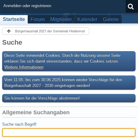
Anmelden oder registrieren
Startseite
Forum
Mitglieder
Kalender
Galerie
Bürgerhaushalt 2027 der Gemeinde Heidenrod
Suche
Diese Seite verwendet Cookies. Durch die Nutzung unserer Seite
erklären Sie sich damit einverstanden, dass wir Cookies setzen.
Weitere Informationen
Vom 11.05. bis zum 30.06.2025 können wieder Vorschläge für den
Bürgerhaushalt 2027 - 2030 eingetragen werden!
Sie können für die Vorschläge abstimmen!
Allgemeine Suchangaben
Suche nach Begriff