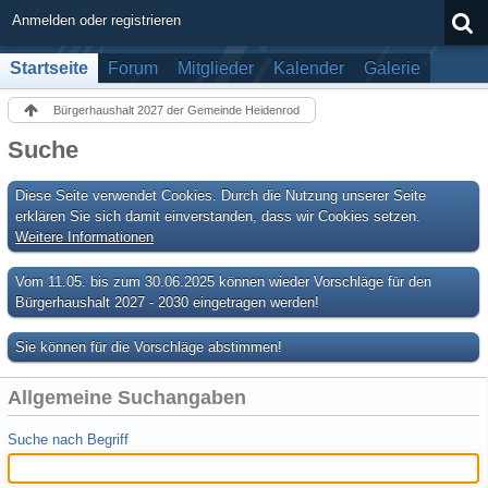
Anmelden oder registrieren
Startseite
Forum
Mitglieder
Kalender
Galerie
Bürgerhaushalt 2027 der Gemeinde Heidenrod
Suche
Diese Seite verwendet Cookies. Durch die Nutzung unserer Seite
erklären Sie sich damit einverstanden, dass wir Cookies setzen.
Weitere Informationen
Vom 11.05. bis zum 30.06.2025 können wieder Vorschläge für den
Bürgerhaushalt 2027 - 2030 eingetragen werden!
Sie können für die Vorschläge abstimmen!
Allgemeine Suchangaben
Suche nach Begriff