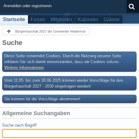
Anmelden oder registrieren
Startseite
Forum
Mitglieder
Kalender
Galerie
Bürgerhaushalt 2027 der Gemeinde Heidenrod
Suche
Diese Seite verwendet Cookies. Durch die Nutzung unserer Seite
erklären Sie sich damit einverstanden, dass wir Cookies setzen.
Weitere Informationen
Vom 11.05. bis zum 30.06.2025 können wieder Vorschläge für den
Bürgerhaushalt 2027 - 2030 eingetragen werden!
Sie können für die Vorschläge abstimmen!
Allgemeine Suchangaben
Suche nach Begriff