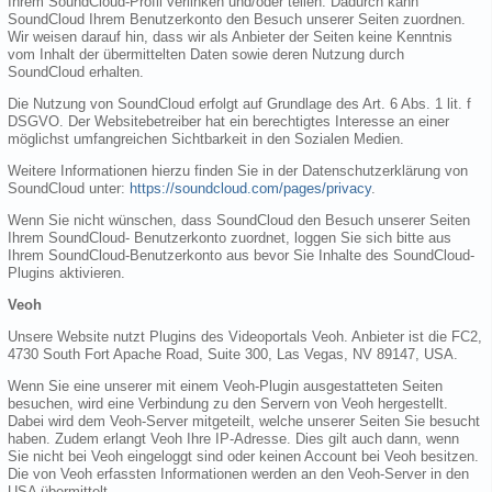
Ihrem SoundCloud-Profil verlinken und/oder teilen. Dadurch kann
SoundCloud Ihrem Benutzerkonto den Besuch unserer Seiten zuordnen.
Wir weisen darauf hin, dass wir als Anbieter der Seiten keine Kenntnis
vom Inhalt der übermittelten Daten sowie deren Nutzung durch
SoundCloud erhalten.
Die Nutzung von SoundCloud erfolgt auf Grundlage des Art. 6 Abs. 1 lit. f
DSGVO. Der Websitebetreiber hat ein berechtigtes Interesse an einer
möglichst umfangreichen Sichtbarkeit in den Sozialen Medien.
Weitere Informationen hierzu finden Sie in der Datenschutzerklärung von
SoundCloud unter:
https://soundcloud.com/pages/privacy
.
Wenn Sie nicht wünschen, dass SoundCloud den Besuch unserer Seiten
Ihrem SoundCloud- Benutzerkonto zuordnet, loggen Sie sich bitte aus
Ihrem SoundCloud-Benutzerkonto aus bevor Sie Inhalte des SoundCloud-
Plugins aktivieren.
Veoh
Unsere Website nutzt Plugins des Videoportals Veoh. Anbieter ist die FC2,
4730 South Fort Apache Road, Suite 300, Las Vegas, NV 89147, USA.
Wenn Sie eine unserer mit einem Veoh-Plugin ausgestatteten Seiten
besuchen, wird eine Verbindung zu den Servern von Veoh hergestellt.
Dabei wird dem Veoh-Server mitgeteilt, welche unserer Seiten Sie besucht
haben. Zudem erlangt Veoh Ihre IP-Adresse. Dies gilt auch dann, wenn
Sie nicht bei Veoh eingeloggt sind oder keinen Account bei Veoh besitzen.
Die von Veoh erfassten Informationen werden an den Veoh-Server in den
USA übermittelt.