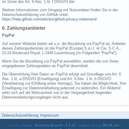
im Sinne des Art. 6 Abs. 1 lit. f DSGVO dar.
Weitere Informationen zum Umgang mit Nutzerdaten finden Sie in der
Datenschutzerklärung von GitHub unter:
https://help.github.com/articles/github-privacy-statement/
.
6. Zahlungsanbieter
PayPal
Auf unserer Website bieten wir u.a. die Bezahlung via PayPal an. Anbieter
dieses Zahlungsdienstes ist die PayPal (Europe) S.à.r.l. et Cie, S.C.A.,
22-24 Boulevard Royal, L-2449 Luxembourg (im Folgenden “PayPal”).
Wenn Sie die Bezahlung via PayPal auswählen, werden die von Ihnen
eingegebenen Zahlungsdaten an PayPal übermittelt.
Die Übermittlung Ihrer Daten an PayPal erfolgt auf Grundlage von Art. 6
Abs. 1 lit. a DSGVO (Einwilligung) und Art. 6 Abs. 1 lit. b DSGVO
(Verarbeitung zur Erfüllung eines Vertrags). Sie haben die Möglichkeit, Ihre
Einwilligung zur Datenverarbeitung jederzeit zu widerrufen. Ein Widerruf
wirkt sich auf die Wirksamkeit von in der Vergangenheit liegenden
Datenverarbeitungsvorgängen nicht aus.
Datenschutzerklärung
Impressum
Forensoftware:
Burning Board® 4.1.21
, entwickelt von
WoltLab®