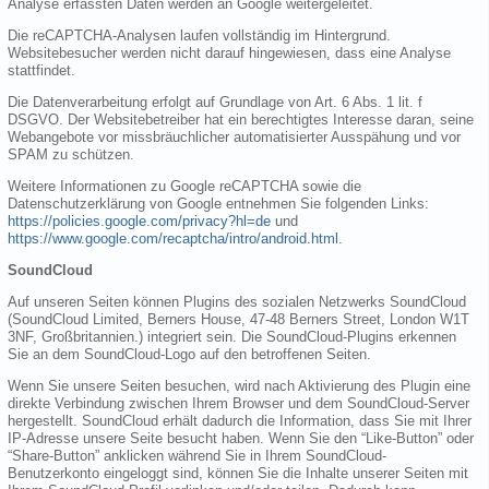
Analyse erfassten Daten werden an Google weitergeleitet.
Die reCAPTCHA-Analysen laufen vollständig im Hintergrund.
Websitebesucher werden nicht darauf hingewiesen, dass eine Analyse
stattfindet.
Die Datenverarbeitung erfolgt auf Grundlage von Art. 6 Abs. 1 lit. f
DSGVO. Der Websitebetreiber hat ein berechtigtes Interesse daran, seine
Webangebote vor missbräuchlicher automatisierter Ausspähung und vor
SPAM zu schützen.
Weitere Informationen zu Google reCAPTCHA sowie die
Datenschutzerklärung von Google entnehmen Sie folgenden Links:
https://policies.google.com/privacy?hl=de
und
https://www.google.com/recaptcha/intro/android.html
.
SoundCloud
Auf unseren Seiten können Plugins des sozialen Netzwerks SoundCloud
(SoundCloud Limited, Berners House, 47-48 Berners Street, London W1T
3NF, Großbritannien.) integriert sein. Die SoundCloud-Plugins erkennen
Sie an dem SoundCloud-Logo auf den betroffenen Seiten.
Wenn Sie unsere Seiten besuchen, wird nach Aktivierung des Plugin eine
direkte Verbindung zwischen Ihrem Browser und dem SoundCloud-Server
hergestellt. SoundCloud erhält dadurch die Information, dass Sie mit Ihrer
IP-Adresse unsere Seite besucht haben. Wenn Sie den “Like-Button” oder
“Share-Button” anklicken während Sie in Ihrem SoundCloud-
Benutzerkonto eingeloggt sind, können Sie die Inhalte unserer Seiten mit