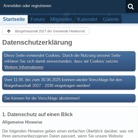
Anmelden oder registrieren
Startseite
Forum
Mitglieder
Kalender
Galerie
Bürgerhaushalt 2027 der Gemeinde Heidenrod
Datenschutzerklärung
Diese Seite verwendet Cookies. Durch die Nutzung unserer Seite
erklären Sie sich damit einverstanden, dass wir Cookies setzen.
Weitere Informationen
Vom 11.05. bis zum 30.06.2025 können wieder Vorschläge für den
Bürgerhaushalt 2027 - 2030 eingetragen werden!
Sie können für die Vorschläge abstimmen!
1. Datenschutz auf einen Blick
Allgemeine Hinweise
Die folgenden Hinweise geben einen einfachen Überblick darüber, was mit
Ihren personenbezogenen Daten passiert, wenn Sie unsere Website