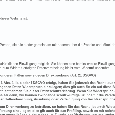
 dieser Website ist:
sche Person, die allein oder gemeinsam mit anderen über die Zwecke und Mittel
drücklichen Einwilligung möglich. Sie können eine bereits erteilte Einwilligung
is zum Widerruf erfolgten Datenverarbeitung bleibt vom Widerruf unberührt.
onderen Fällen sowie gegen Direktwerbung (Art. 21 DSGVO)
 Abs. 1 lit. e oder f DSGVO erfolgt, haben Sie jederzeit das Recht, aus
genen Daten Widerspruch einzulegen; dies gilt auch für ein auf diese B
ht, entnehmen Sie dieser Datenschutzerklärung. Wenn Sie Widerspruch e
s sei denn, wir können zwingende schutzwürdige Gründe für die Verarbe
t der Geltendmachung, Ausübung oder Verteidigung von Rechtsansprüche
um Direktwerbung zu betreiben, so haben Sie das Recht, jederzeit Wider
bung einzulegen; dies gilt auch für das Profiling, soweit es mit solch
ten anschließend nicht mehr zum Zwecke der Direktwerbung verwendet 