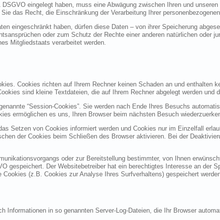
 1 DSGVO eingelegt haben, muss eine Abwägung zwischen Ihren und unseren
 Sie das Recht, die Einschränkung der Verarbeitung Ihrer personenbezogenen
en eingeschränkt haben, dürfen diese Daten – von ihrer Speicherung abgesehe
sansprüchen oder zum Schutz der Rechte einer anderen natürlichen oder jur
nes Mitgliedstaats verarbeitet werden.
okies. Cookies richten auf Ihrem Rechner keinen Schaden an und enthalten k
 Cookies sind kleine Textdateien, die auf Ihrem Rechner abgelegt werden und d
genannte “Session-Cookies”. Sie werden nach Ende Ihres Besuchs automatisc
okies ermöglichen es uns, Ihren Browser beim nächsten Besuch wiederzuerke
 das Setzen von Cookies informiert werden und Cookies nur im Einzelfall erl
chen der Cookies beim Schließen des Browser aktivieren. Bei der Deaktivier
unikationsvorgangs oder zur Bereitstellung bestimmter, von Ihnen erwünschte
GVO gespeichert. Der Websitebetreiber hat ein berechtigtes Interesse an der S
re Cookies (z.B. Cookies zur Analyse Ihres Surfverhaltens) gespeichert werde
ch Informationen in so genannten Server-Log-Dateien, die Ihr Browser automat