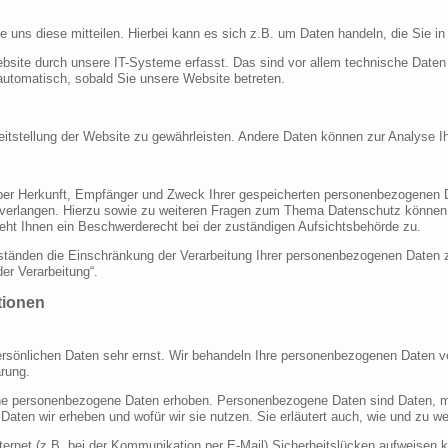
uns diese mitteilen. Hierbei kann es sich z.B. um Daten handeln, die Sie in
ite durch unsere IT-Systeme erfasst. Das sind vor allem technische Daten (
 automatisch, sobald Sie unsere Website betreten.
ereitstellung der Website zu gewährleisten. Andere Daten können zur Analyse 
 über Herkunft, Empfänger und Zweck Ihrer gespeicherten personenbezogenen 
 verlangen. Hierzu sowie zu weiteren Fragen zum Thema Datenschutz können 
ht Ihnen ein Beschwerderecht bei der zuständigen Aufsichtsbehörde zu.
änden die Einschränkung der Verarbeitung Ihrer personenbezogenen Daten zu
er Verarbeitung“.
tionen
ersönlichen Daten sehr ernst. Wir behandeln Ihre personenbezogenen Daten ve
rung.
 personenbezogene Daten erhoben. Personenbezogene Daten sind Daten, mit 
 Daten wir erheben und wofür wir sie nutzen. Sie erläutert auch, wie und zu
ternet (z.B. bei der Kommunikation per E-Mail) Sicherheitslücken aufweisen 