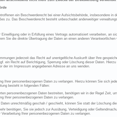
örde
offenen ein Beschwerderecht bei einer Aufsichtsbehörde, insbesondere in de
es zu. Das Beschwerderecht besteht unbeschadet anderweitiger verwaltungsre
 Einwilligung oder in Erfüllung eines Vertrags automatisiert verarbeiten, an si
 Sie die direkte Übertragung der Daten an einen anderen Verantwortlichen ve
mmungen jederzeit das Recht auf unentgeltliche Auskunft über Ihre gespeic
f. ein Recht auf Berichtigung, Sperrung oder Löschung dieser Daten. Hierz
ter der im Impressum angegebenen Adresse an uns wenden.
ung Ihrer personenbezogenen Daten zu verlangen. Hierzu können Sie sich je
ung besteht in folgenden Fällen:
erten personenbezogenen Daten bestreiten, benötigen wir in der Regel Zeit, u
ung Ihrer personenbezogenen Daten zu verlangen.
Daten unrechtmäßig geschah / geschieht, können Sie statt der Löschung die
ehr benötigen, Sie sie jedoch zur Ausübung, Verteidigung oder Geltendmac
r Verarbeitung Ihrer personenbezogenen Daten zu verlangen.