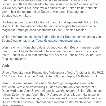
Ihrem SoundCloud-Profil verlinken und/oder teilen. Dadurch kann
SoundCloud Ihrem Benutzerkonto den Besuch unserer Seiten zuordnen.
Wir weisen darauf hin, dass wir als Anbieter der Seiten keine Kenntnis
vom Inhalt der übermittelten Daten sowie deren Nutzung durch
SoundCloud erhalten.
Die Nutzung von SoundCloud erfolgt auf Grundlage des Art. 6 Abs. 1 lit. f
DSGVO. Der Websitebetreiber hat ein berechtigtes Interesse an einer
möglichst umfangreichen Sichtbarkeit in den Sozialen Medien.
Weitere Informationen hierzu finden Sie in der Datenschutzerklärung von
SoundCloud unter:
https://soundcloud.com/pages/privacy
.
Wenn Sie nicht wünschen, dass SoundCloud den Besuch unserer Seiten
Ihrem SoundCloud- Benutzerkonto zuordnet, loggen Sie sich bitte aus
Ihrem SoundCloud-Benutzerkonto aus bevor Sie Inhalte des SoundCloud-
Plugins aktivieren.
Veoh
Unsere Website nutzt Plugins des Videoportals Veoh. Anbieter ist die FC2,
4730 South Fort Apache Road, Suite 300, Las Vegas, NV 89147, USA.
Wenn Sie eine unserer mit einem Veoh-Plugin ausgestatteten Seiten
besuchen, wird eine Verbindung zu den Servern von Veoh hergestellt.
Dabei wird dem Veoh-Server mitgeteilt, welche unserer Seiten Sie besucht
haben. Zudem erlangt Veoh Ihre IP-Adresse. Dies gilt auch dann, wenn
Sie nicht bei Veoh eingeloggt sind oder keinen Account bei Veoh besitzen.
Die von Veoh erfassten Informationen werden an den Veoh-Server in den
USA übermittelt.