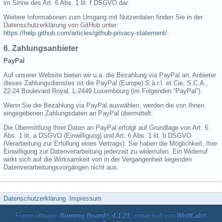
im Sinne des Art. 6 Abs. 1 lit. f DSGVO dar.
Weitere Informationen zum Umgang mit Nutzerdaten finden Sie in der
Datenschutzerklärung von GitHub unter:
https://help.github.com/articles/github-privacy-statement/
.
6. Zahlungsanbieter
PayPal
Auf unserer Website bieten wir u.a. die Bezahlung via PayPal an. Anbieter
dieses Zahlungsdienstes ist die PayPal (Europe) S.à.r.l. et Cie, S.C.A.,
22-24 Boulevard Royal, L-2449 Luxembourg (im Folgenden “PayPal”).
Wenn Sie die Bezahlung via PayPal auswählen, werden die von Ihnen
eingegebenen Zahlungsdaten an PayPal übermittelt.
Die Übermittlung Ihrer Daten an PayPal erfolgt auf Grundlage von Art. 6
Abs. 1 lit. a DSGVO (Einwilligung) und Art. 6 Abs. 1 lit. b DSGVO
(Verarbeitung zur Erfüllung eines Vertrags). Sie haben die Möglichkeit, Ihre
Einwilligung zur Datenverarbeitung jederzeit zu widerrufen. Ein Widerruf
wirkt sich auf die Wirksamkeit von in der Vergangenheit liegenden
Datenverarbeitungsvorgängen nicht aus.
Datenschutzerklärung
Impressum
Forensoftware:
Burning Board® 4.1.21
, entwickelt von
WoltLab®