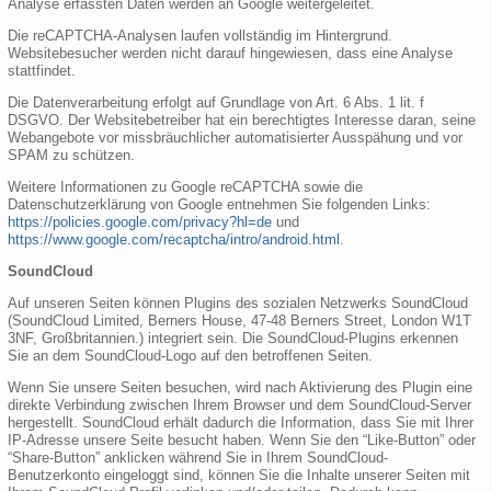
Analyse erfassten Daten werden an Google weitergeleitet.
Die reCAPTCHA-Analysen laufen vollständig im Hintergrund.
Websitebesucher werden nicht darauf hingewiesen, dass eine Analyse
stattfindet.
Die Datenverarbeitung erfolgt auf Grundlage von Art. 6 Abs. 1 lit. f
DSGVO. Der Websitebetreiber hat ein berechtigtes Interesse daran, seine
Webangebote vor missbräuchlicher automatisierter Ausspähung und vor
SPAM zu schützen.
Weitere Informationen zu Google reCAPTCHA sowie die
Datenschutzerklärung von Google entnehmen Sie folgenden Links:
https://policies.google.com/privacy?hl=de
und
https://www.google.com/recaptcha/intro/android.html
.
SoundCloud
Auf unseren Seiten können Plugins des sozialen Netzwerks SoundCloud
(SoundCloud Limited, Berners House, 47-48 Berners Street, London W1T
3NF, Großbritannien.) integriert sein. Die SoundCloud-Plugins erkennen
Sie an dem SoundCloud-Logo auf den betroffenen Seiten.
Wenn Sie unsere Seiten besuchen, wird nach Aktivierung des Plugin eine
direkte Verbindung zwischen Ihrem Browser und dem SoundCloud-Server
hergestellt. SoundCloud erhält dadurch die Information, dass Sie mit Ihrer
IP-Adresse unsere Seite besucht haben. Wenn Sie den “Like-Button” oder
“Share-Button” anklicken während Sie in Ihrem SoundCloud-
Benutzerkonto eingeloggt sind, können Sie die Inhalte unserer Seiten mit