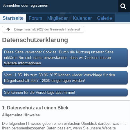
Anmelden oder registrieren
Startseite
Forum
Mitglieder
Kalender
Galerie
Bürgerhaushalt 2027 der Gemeinde Heidenrod
Datenschutzerklärung
Diese Seite verwendet Cookies. Durch die Nutzung unserer Seite
erklären Sie sich damit einverstanden, dass wir Cookies setzen.
Weitere Informationen
Vom 11.05. bis zum 30.06.2025 können wieder Vorschläge für den
Bürgerhaushalt 2027 - 2030 eingetragen werden!
Sie können für die Vorschläge abstimmen!
1. Datenschutz auf einen Blick
Allgemeine Hinweise
Die folgenden Hinweise geben einen einfachen Überblick darüber, was mit
Ihren personenbezogenen Daten passiert, wenn Sie unsere Website