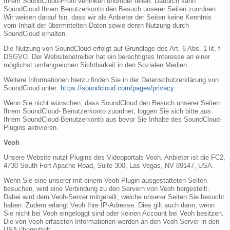
Ihrem SoundCloud-Profil verlinken und/oder teilen. Dadurch kann
SoundCloud Ihrem Benutzerkonto den Besuch unserer Seiten zuordnen.
Wir weisen darauf hin, dass wir als Anbieter der Seiten keine Kenntnis
vom Inhalt der übermittelten Daten sowie deren Nutzung durch
SoundCloud erhalten.
Die Nutzung von SoundCloud erfolgt auf Grundlage des Art. 6 Abs. 1 lit. f
DSGVO. Der Websitebetreiber hat ein berechtigtes Interesse an einer
möglichst umfangreichen Sichtbarkeit in den Sozialen Medien.
Weitere Informationen hierzu finden Sie in der Datenschutzerklärung von
SoundCloud unter:
https://soundcloud.com/pages/privacy
.
Wenn Sie nicht wünschen, dass SoundCloud den Besuch unserer Seiten
Ihrem SoundCloud- Benutzerkonto zuordnet, loggen Sie sich bitte aus
Ihrem SoundCloud-Benutzerkonto aus bevor Sie Inhalte des SoundCloud-
Plugins aktivieren.
Veoh
Unsere Website nutzt Plugins des Videoportals Veoh. Anbieter ist die FC2,
4730 South Fort Apache Road, Suite 300, Las Vegas, NV 89147, USA.
Wenn Sie eine unserer mit einem Veoh-Plugin ausgestatteten Seiten
besuchen, wird eine Verbindung zu den Servern von Veoh hergestellt.
Dabei wird dem Veoh-Server mitgeteilt, welche unserer Seiten Sie besucht
haben. Zudem erlangt Veoh Ihre IP-Adresse. Dies gilt auch dann, wenn
Sie nicht bei Veoh eingeloggt sind oder keinen Account bei Veoh besitzen.
Die von Veoh erfassten Informationen werden an den Veoh-Server in den
USA übermittelt.