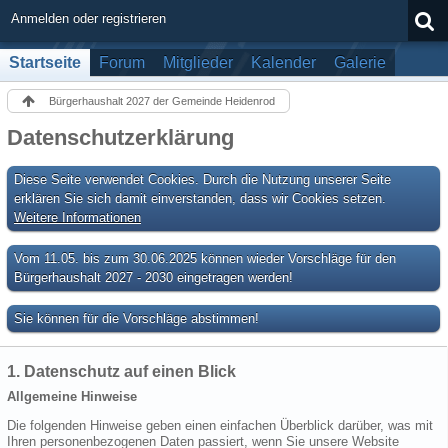
Anmelden oder registrieren
Startseite
Forum
Mitglieder
Kalender
Galerie
Bürgerhaushalt 2027 der Gemeinde Heidenrod
Datenschutzerklärung
Diese Seite verwendet Cookies. Durch die Nutzung unserer Seite
erklären Sie sich damit einverstanden, dass wir Cookies setzen.
Weitere Informationen
Vom 11.05. bis zum 30.06.2025 können wieder Vorschläge für den
Bürgerhaushalt 2027 - 2030 eingetragen werden!
Sie können für die Vorschläge abstimmen!
1. Datenschutz auf einen Blick
Allgemeine Hinweise
Die folgenden Hinweise geben einen einfachen Überblick darüber, was mit
Ihren personenbezogenen Daten passiert, wenn Sie unsere Website