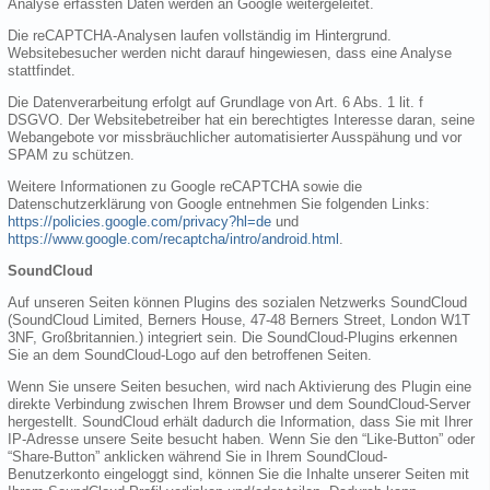
Analyse erfassten Daten werden an Google weitergeleitet.
Die reCAPTCHA-Analysen laufen vollständig im Hintergrund.
Websitebesucher werden nicht darauf hingewiesen, dass eine Analyse
stattfindet.
Die Datenverarbeitung erfolgt auf Grundlage von Art. 6 Abs. 1 lit. f
DSGVO. Der Websitebetreiber hat ein berechtigtes Interesse daran, seine
Webangebote vor missbräuchlicher automatisierter Ausspähung und vor
SPAM zu schützen.
Weitere Informationen zu Google reCAPTCHA sowie die
Datenschutzerklärung von Google entnehmen Sie folgenden Links:
https://policies.google.com/privacy?hl=de
und
https://www.google.com/recaptcha/intro/android.html
.
SoundCloud
Auf unseren Seiten können Plugins des sozialen Netzwerks SoundCloud
(SoundCloud Limited, Berners House, 47-48 Berners Street, London W1T
3NF, Großbritannien.) integriert sein. Die SoundCloud-Plugins erkennen
Sie an dem SoundCloud-Logo auf den betroffenen Seiten.
Wenn Sie unsere Seiten besuchen, wird nach Aktivierung des Plugin eine
direkte Verbindung zwischen Ihrem Browser und dem SoundCloud-Server
hergestellt. SoundCloud erhält dadurch die Information, dass Sie mit Ihrer
IP-Adresse unsere Seite besucht haben. Wenn Sie den “Like-Button” oder
“Share-Button” anklicken während Sie in Ihrem SoundCloud-
Benutzerkonto eingeloggt sind, können Sie die Inhalte unserer Seiten mit