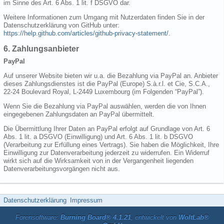
im Sinne des Art. 6 Abs. 1 lit. f DSGVO dar.
Weitere Informationen zum Umgang mit Nutzerdaten finden Sie in der
Datenschutzerklärung von GitHub unter:
https://help.github.com/articles/github-privacy-statement/
.
6. Zahlungsanbieter
PayPal
Auf unserer Website bieten wir u.a. die Bezahlung via PayPal an. Anbieter
dieses Zahlungsdienstes ist die PayPal (Europe) S.à.r.l. et Cie, S.C.A.,
22-24 Boulevard Royal, L-2449 Luxembourg (im Folgenden “PayPal”).
Wenn Sie die Bezahlung via PayPal auswählen, werden die von Ihnen
eingegebenen Zahlungsdaten an PayPal übermittelt.
Die Übermittlung Ihrer Daten an PayPal erfolgt auf Grundlage von Art. 6
Abs. 1 lit. a DSGVO (Einwilligung) und Art. 6 Abs. 1 lit. b DSGVO
(Verarbeitung zur Erfüllung eines Vertrags). Sie haben die Möglichkeit, Ihre
Einwilligung zur Datenverarbeitung jederzeit zu widerrufen. Ein Widerruf
wirkt sich auf die Wirksamkeit von in der Vergangenheit liegenden
Datenverarbeitungsvorgängen nicht aus.
Datenschutzerklärung
Impressum
Forensoftware:
Burning Board® 4.1.21
, entwickelt von
WoltLab®