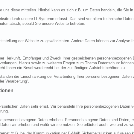
uns diese mitteilen. Hierbei kann es sich z.B. um Daten handeln, die Sie in
ite durch unsere IT-Systeme erfasst. Das sind vor allem technische Daten (
 automatisch, sobald Sie unsere Website betreten.
ereitstellung der Website zu gewährleisten. Andere Daten können zur Analyse 
 über Herkunft, Empfänger und Zweck Ihrer gespeicherten personenbezogenen 
 verlangen. Hierzu sowie zu weiteren Fragen zum Thema Datenschutz können 
ht Ihnen ein Beschwerderecht bei der zuständigen Aufsichtsbehörde zu.
änden die Einschränkung der Verarbeitung Ihrer personenbezogenen Daten zu
er Verarbeitung“.
tionen
ersönlichen Daten sehr ernst. Wir behandeln Ihre personenbezogenen Daten ve
rung.
 personenbezogene Daten erhoben. Personenbezogene Daten sind Daten, mit 
 Daten wir erheben und wofür wir sie nutzen. Sie erläutert auch, wie und zu
ternet (z.B. bei der Kommunikation per E-Mail) Sicherheitslücken aufweisen 