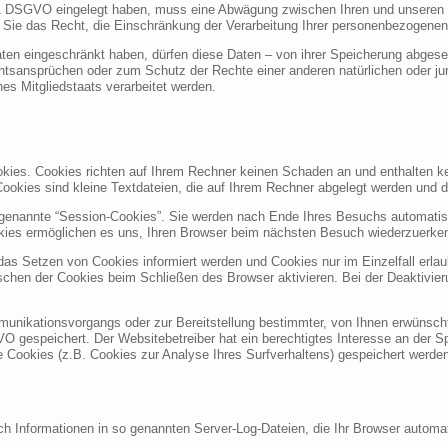
 1 DSGVO eingelegt haben, muss eine Abwägung zwischen Ihren und unseren
 Sie das Recht, die Einschränkung der Verarbeitung Ihrer personenbezogenen
en eingeschränkt haben, dürfen diese Daten – von ihrer Speicherung abgesehe
sansprüchen oder zum Schutz der Rechte einer anderen natürlichen oder jur
nes Mitgliedstaats verarbeitet werden.
okies. Cookies richten auf Ihrem Rechner keinen Schaden an und enthalten k
 Cookies sind kleine Textdateien, die auf Ihrem Rechner abgelegt werden und d
genannte “Session-Cookies”. Sie werden nach Ende Ihres Besuchs automatisc
okies ermöglichen es uns, Ihren Browser beim nächsten Besuch wiederzuerke
 das Setzen von Cookies informiert werden und Cookies nur im Einzelfall erl
chen der Cookies beim Schließen des Browser aktivieren. Bei der Deaktivier
unikationsvorgangs oder zur Bereitstellung bestimmter, von Ihnen erwünschte
GVO gespeichert. Der Websitebetreiber hat ein berechtigtes Interesse an der S
re Cookies (z.B. Cookies zur Analyse Ihres Surfverhaltens) gespeichert werde
ch Informationen in so genannten Server-Log-Dateien, die Ihr Browser automat