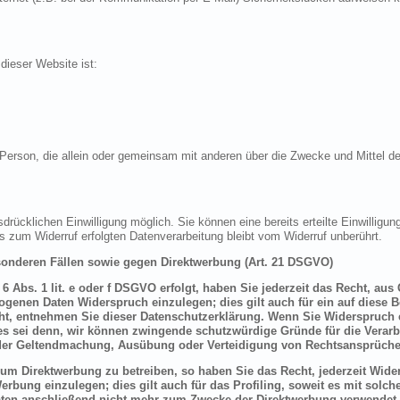
 dieser Website ist:
sche Person, die allein oder gemeinsam mit anderen über die Zwecke und Mittel
drücklichen Einwilligung möglich. Sie können eine bereits erteilte Einwilligung
is zum Widerruf erfolgten Datenverarbeitung bleibt vom Widerruf unberührt.
onderen Fällen sowie gegen Direktwerbung (Art. 21 DSGVO)
 Abs. 1 lit. e oder f DSGVO erfolgt, haben Sie jederzeit das Recht, aus
genen Daten Widerspruch einzulegen; dies gilt auch für ein auf diese B
ht, entnehmen Sie dieser Datenschutzerklärung. Wenn Sie Widerspruch e
s sei denn, wir können zwingende schutzwürdige Gründe für die Verarbe
t der Geltendmachung, Ausübung oder Verteidigung von Rechtsansprüche
um Direktwerbung zu betreiben, so haben Sie das Recht, jederzeit Wider
bung einzulegen; dies gilt auch für das Profiling, soweit es mit solch
ten anschließend nicht mehr zum Zwecke der Direktwerbung verwendet 