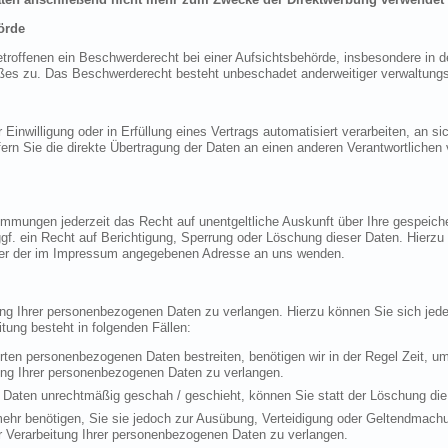
örde
offenen ein Beschwerderecht bei einer Aufsichtsbehörde, insbesondere in de
es zu. Das Beschwerderecht besteht unbeschadet anderweitiger verwaltungsre
 Einwilligung oder in Erfüllung eines Vertrags automatisiert verarbeiten, an si
 Sie die direkte Übertragung der Daten an einen anderen Verantwortlichen ve
mmungen jederzeit das Recht auf unentgeltliche Auskunft über Ihre gespeic
f. ein Recht auf Berichtigung, Sperrung oder Löschung dieser Daten. Hierz
ter der im Impressum angegebenen Adresse an uns wenden.
ung Ihrer personenbezogenen Daten zu verlangen. Hierzu können Sie sich je
ung besteht in folgenden Fällen:
erten personenbezogenen Daten bestreiten, benötigen wir in der Regel Zeit, u
ung Ihrer personenbezogenen Daten zu verlangen.
Daten unrechtmäßig geschah / geschieht, können Sie statt der Löschung die
ehr benötigen, Sie sie jedoch zur Ausübung, Verteidigung oder Geltendmac
r Verarbeitung Ihrer personenbezogenen Daten zu verlangen.