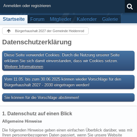
Anmelden oder registrieren
Startseite
Forum
Mitglieder
Kalender
Galerie
Bürgerhaushalt 2027 der Gemeinde Heidenrod
Datenschutzerklärung
Diese Seite verwendet Cookies. Durch die Nutzung unserer Seite
erklären Sie sich damit einverstanden, dass wir Cookies setzen.
Weitere Informationen
Vom 11.05. bis zum 30.06.2025 können wieder Vorschläge für den
Bürgerhaushalt 2027 - 2030 eingetragen werden!
Sie können für die Vorschläge abstimmen!
1. Datenschutz auf einen Blick
Allgemeine Hinweise
Die folgenden Hinweise geben einen einfachen Überblick darüber, was mit
Ihren personenbezogenen Daten passiert, wenn Sie unsere Website