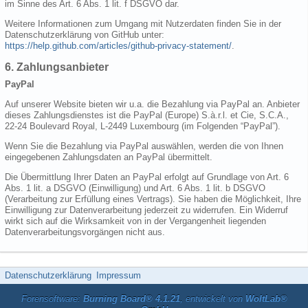
im Sinne des Art. 6 Abs. 1 lit. f DSGVO dar.
Weitere Informationen zum Umgang mit Nutzerdaten finden Sie in der
Datenschutzerklärung von GitHub unter:
https://help.github.com/articles/github-privacy-statement/
.
6. Zahlungsanbieter
PayPal
Auf unserer Website bieten wir u.a. die Bezahlung via PayPal an. Anbieter
dieses Zahlungsdienstes ist die PayPal (Europe) S.à.r.l. et Cie, S.C.A.,
22-24 Boulevard Royal, L-2449 Luxembourg (im Folgenden “PayPal”).
Wenn Sie die Bezahlung via PayPal auswählen, werden die von Ihnen
eingegebenen Zahlungsdaten an PayPal übermittelt.
Die Übermittlung Ihrer Daten an PayPal erfolgt auf Grundlage von Art. 6
Abs. 1 lit. a DSGVO (Einwilligung) und Art. 6 Abs. 1 lit. b DSGVO
(Verarbeitung zur Erfüllung eines Vertrags). Sie haben die Möglichkeit, Ihre
Einwilligung zur Datenverarbeitung jederzeit zu widerrufen. Ein Widerruf
wirkt sich auf die Wirksamkeit von in der Vergangenheit liegenden
Datenverarbeitungsvorgängen nicht aus.
Datenschutzerklärung
Impressum
Forensoftware:
Burning Board® 4.1.21
, entwickelt von
WoltLab®