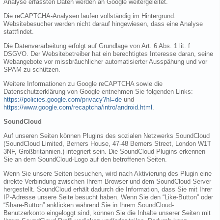
Analyse erfassten Daten werden an Google weitergeleitet.
Die reCAPTCHA-Analysen laufen vollständig im Hintergrund.
Websitebesucher werden nicht darauf hingewiesen, dass eine Analyse
stattfindet.
Die Datenverarbeitung erfolgt auf Grundlage von Art. 6 Abs. 1 lit. f
DSGVO. Der Websitebetreiber hat ein berechtigtes Interesse daran, seine
Webangebote vor missbräuchlicher automatisierter Ausspähung und vor
SPAM zu schützen.
Weitere Informationen zu Google reCAPTCHA sowie die
Datenschutzerklärung von Google entnehmen Sie folgenden Links:
https://policies.google.com/privacy?hl=de
und
https://www.google.com/recaptcha/intro/android.html
.
SoundCloud
Auf unseren Seiten können Plugins des sozialen Netzwerks SoundCloud
(SoundCloud Limited, Berners House, 47-48 Berners Street, London W1T
3NF, Großbritannien.) integriert sein. Die SoundCloud-Plugins erkennen
Sie an dem SoundCloud-Logo auf den betroffenen Seiten.
Wenn Sie unsere Seiten besuchen, wird nach Aktivierung des Plugin eine
direkte Verbindung zwischen Ihrem Browser und dem SoundCloud-Server
hergestellt. SoundCloud erhält dadurch die Information, dass Sie mit Ihrer
IP-Adresse unsere Seite besucht haben. Wenn Sie den “Like-Button” oder
“Share-Button” anklicken während Sie in Ihrem SoundCloud-
Benutzerkonto eingeloggt sind, können Sie die Inhalte unserer Seiten mit