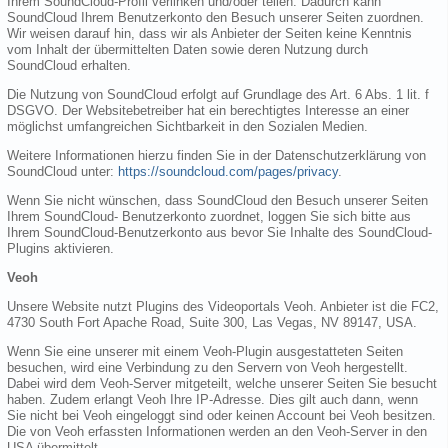
Ihrem SoundCloud-Profil verlinken und/oder teilen. Dadurch kann
SoundCloud Ihrem Benutzerkonto den Besuch unserer Seiten zuordnen.
Wir weisen darauf hin, dass wir als Anbieter der Seiten keine Kenntnis
vom Inhalt der übermittelten Daten sowie deren Nutzung durch
SoundCloud erhalten.
Die Nutzung von SoundCloud erfolgt auf Grundlage des Art. 6 Abs. 1 lit. f
DSGVO. Der Websitebetreiber hat ein berechtigtes Interesse an einer
möglichst umfangreichen Sichtbarkeit in den Sozialen Medien.
Weitere Informationen hierzu finden Sie in der Datenschutzerklärung von
SoundCloud unter:
https://soundcloud.com/pages/privacy
.
Wenn Sie nicht wünschen, dass SoundCloud den Besuch unserer Seiten
Ihrem SoundCloud- Benutzerkonto zuordnet, loggen Sie sich bitte aus
Ihrem SoundCloud-Benutzerkonto aus bevor Sie Inhalte des SoundCloud-
Plugins aktivieren.
Veoh
Unsere Website nutzt Plugins des Videoportals Veoh. Anbieter ist die FC2,
4730 South Fort Apache Road, Suite 300, Las Vegas, NV 89147, USA.
Wenn Sie eine unserer mit einem Veoh-Plugin ausgestatteten Seiten
besuchen, wird eine Verbindung zu den Servern von Veoh hergestellt.
Dabei wird dem Veoh-Server mitgeteilt, welche unserer Seiten Sie besucht
haben. Zudem erlangt Veoh Ihre IP-Adresse. Dies gilt auch dann, wenn
Sie nicht bei Veoh eingeloggt sind oder keinen Account bei Veoh besitzen.
Die von Veoh erfassten Informationen werden an den Veoh-Server in den
USA übermittelt.