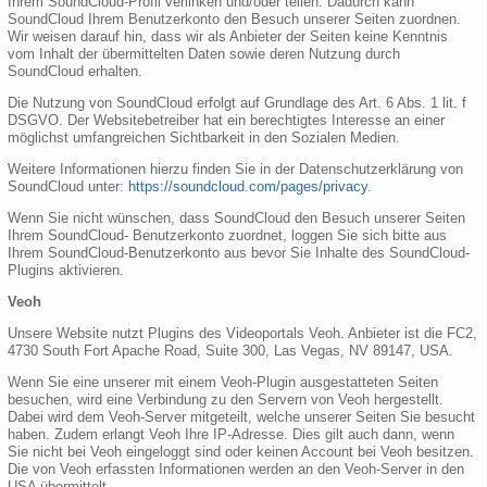
Ihrem SoundCloud-Profil verlinken und/oder teilen. Dadurch kann
SoundCloud Ihrem Benutzerkonto den Besuch unserer Seiten zuordnen.
Wir weisen darauf hin, dass wir als Anbieter der Seiten keine Kenntnis
vom Inhalt der übermittelten Daten sowie deren Nutzung durch
SoundCloud erhalten.
Die Nutzung von SoundCloud erfolgt auf Grundlage des Art. 6 Abs. 1 lit. f
DSGVO. Der Websitebetreiber hat ein berechtigtes Interesse an einer
möglichst umfangreichen Sichtbarkeit in den Sozialen Medien.
Weitere Informationen hierzu finden Sie in der Datenschutzerklärung von
SoundCloud unter:
https://soundcloud.com/pages/privacy
.
Wenn Sie nicht wünschen, dass SoundCloud den Besuch unserer Seiten
Ihrem SoundCloud- Benutzerkonto zuordnet, loggen Sie sich bitte aus
Ihrem SoundCloud-Benutzerkonto aus bevor Sie Inhalte des SoundCloud-
Plugins aktivieren.
Veoh
Unsere Website nutzt Plugins des Videoportals Veoh. Anbieter ist die FC2,
4730 South Fort Apache Road, Suite 300, Las Vegas, NV 89147, USA.
Wenn Sie eine unserer mit einem Veoh-Plugin ausgestatteten Seiten
besuchen, wird eine Verbindung zu den Servern von Veoh hergestellt.
Dabei wird dem Veoh-Server mitgeteilt, welche unserer Seiten Sie besucht
haben. Zudem erlangt Veoh Ihre IP-Adresse. Dies gilt auch dann, wenn
Sie nicht bei Veoh eingeloggt sind oder keinen Account bei Veoh besitzen.
Die von Veoh erfassten Informationen werden an den Veoh-Server in den
USA übermittelt.