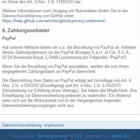
im Sinne des Art. 6 Abs. 1 lit. f DSGVO dar.
Weitere Informationen zum Umgang mit Nutzerdaten finden Sie in der
Datenschutzerklärung von GitHub unter:
https://help.github.com/articles/github-privacy-statement/
.
6. Zahlungsanbieter
PayPal
Auf unserer Website bieten wir u.a. die Bezahlung via PayPal an. Anbieter
dieses Zahlungsdienstes ist die PayPal (Europe) S.à.r.l. et Cie, S.C.A.,
22-24 Boulevard Royal, L-2449 Luxembourg (im Folgenden “PayPal”).
Wenn Sie die Bezahlung via PayPal auswählen, werden die von Ihnen
eingegebenen Zahlungsdaten an PayPal übermittelt.
Die Übermittlung Ihrer Daten an PayPal erfolgt auf Grundlage von Art. 6
Abs. 1 lit. a DSGVO (Einwilligung) und Art. 6 Abs. 1 lit. b DSGVO
(Verarbeitung zur Erfüllung eines Vertrags). Sie haben die Möglichkeit, Ihre
Einwilligung zur Datenverarbeitung jederzeit zu widerrufen. Ein Widerruf
wirkt sich auf die Wirksamkeit von in der Vergangenheit liegenden
Datenverarbeitungsvorgängen nicht aus.
Datenschutzerklärung
Impressum
Forensoftware:
Burning Board® 4.1.21
, entwickelt von
WoltLab®