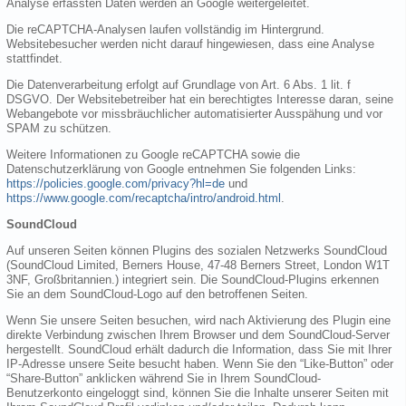
Analyse erfassten Daten werden an Google weitergeleitet.
Die reCAPTCHA-Analysen laufen vollständig im Hintergrund.
Websitebesucher werden nicht darauf hingewiesen, dass eine Analyse
stattfindet.
Die Datenverarbeitung erfolgt auf Grundlage von Art. 6 Abs. 1 lit. f
DSGVO. Der Websitebetreiber hat ein berechtigtes Interesse daran, seine
Webangebote vor missbräuchlicher automatisierter Ausspähung und vor
SPAM zu schützen.
Weitere Informationen zu Google reCAPTCHA sowie die
Datenschutzerklärung von Google entnehmen Sie folgenden Links:
https://policies.google.com/privacy?hl=de
und
https://www.google.com/recaptcha/intro/android.html
.
SoundCloud
Auf unseren Seiten können Plugins des sozialen Netzwerks SoundCloud
(SoundCloud Limited, Berners House, 47-48 Berners Street, London W1T
3NF, Großbritannien.) integriert sein. Die SoundCloud-Plugins erkennen
Sie an dem SoundCloud-Logo auf den betroffenen Seiten.
Wenn Sie unsere Seiten besuchen, wird nach Aktivierung des Plugin eine
direkte Verbindung zwischen Ihrem Browser und dem SoundCloud-Server
hergestellt. SoundCloud erhält dadurch die Information, dass Sie mit Ihrer
IP-Adresse unsere Seite besucht haben. Wenn Sie den “Like-Button” oder
“Share-Button” anklicken während Sie in Ihrem SoundCloud-
Benutzerkonto eingeloggt sind, können Sie die Inhalte unserer Seiten mit