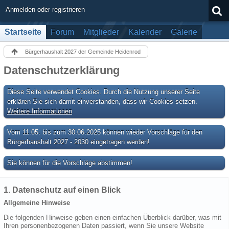
Anmelden oder registrieren
Startseite
Forum
Mitglieder
Kalender
Galerie
Bürgerhaushalt 2027 der Gemeinde Heidenrod
Datenschutzerklärung
Diese Seite verwendet Cookies. Durch die Nutzung unserer Seite
erklären Sie sich damit einverstanden, dass wir Cookies setzen.
Weitere Informationen
Vom 11.05. bis zum 30.06.2025 können wieder Vorschläge für den
Bürgerhaushalt 2027 - 2030 eingetragen werden!
Sie können für die Vorschläge abstimmen!
1. Datenschutz auf einen Blick
Allgemeine Hinweise
Die folgenden Hinweise geben einen einfachen Überblick darüber, was mit
Ihren personenbezogenen Daten passiert, wenn Sie unsere Website