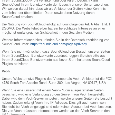
Ihrem SoundCloud-Profil verlinken und/oder teilen. Dadurch kann
SoundCloud Ihrem Benutzerkonto den Besuch unserer Seiten zuordnen.
Wir weisen darauf hin, dass wir als Anbieter der Seiten keine Kenntnis
vom Inhalt der übermittelten Daten sowie deren Nutzung durch
SoundCloud erhalten.
Die Nutzung von SoundCloud erfolgt auf Grundlage des Art. 6 Abs. 1 lit. f
DSGVO. Der Websitebetreiber hat ein berechtigtes Interesse an einer
möglichst umfangreichen Sichtbarkeit in den Sozialen Medien.
Weitere Informationen hierzu finden Sie in der Datenschutzerklärung von
SoundCloud unter:
https://soundcloud.com/pages/privacy
.
Wenn Sie nicht wünschen, dass SoundCloud den Besuch unserer Seiten
Ihrem SoundCloud- Benutzerkonto zuordnet, loggen Sie sich bitte aus
Ihrem SoundCloud-Benutzerkonto aus bevor Sie Inhalte des SoundCloud-
Plugins aktivieren.
Veoh
Unsere Website nutzt Plugins des Videoportals Veoh. Anbieter ist die FC2,
4730 South Fort Apache Road, Suite 300, Las Vegas, NV 89147, USA.
Wenn Sie eine unserer mit einem Veoh-Plugin ausgestatteten Seiten
besuchen, wird eine Verbindung zu den Servern von Veoh hergestellt.
Dabei wird dem Veoh-Server mitgeteilt, welche unserer Seiten Sie besucht
haben. Zudem erlangt Veoh Ihre IP-Adresse. Dies gilt auch dann, wenn
Sie nicht bei Veoh eingeloggt sind oder keinen Account bei Veoh besitzen.
Die von Veoh erfassten Informationen werden an den Veoh-Server in den
USA übermittelt.