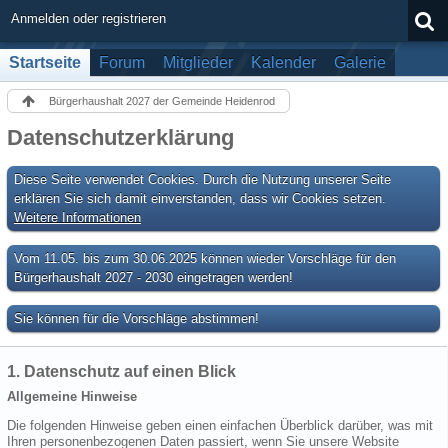
Anmelden oder registrieren
Startseite
Forum
Mitglieder
Kalender
Galerie
Bürgerhaushalt 2027 der Gemeinde Heidenrod
Datenschutzerklärung
Diese Seite verwendet Cookies. Durch die Nutzung unserer Seite
erklären Sie sich damit einverstanden, dass wir Cookies setzen.
Weitere Informationen
Vom 11.05. bis zum 30.06.2025 können wieder Vorschläge für den
Bürgerhaushalt 2027 - 2030 eingetragen werden!
Sie können für die Vorschläge abstimmen!
1. Datenschutz auf einen Blick
Allgemeine Hinweise
Die folgenden Hinweise geben einen einfachen Überblick darüber, was mit
Ihren personenbezogenen Daten passiert, wenn Sie unsere Website