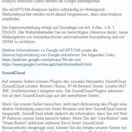
Analyse erfassten Daten werden an Google weitergeleitet.
Die reCAPTCHA-Analysen laufen vollständig im Hintergrund.
Websitebesucher werden nicht darauf hingewiesen, dass eine Analyse
stattfindet.
Die Datenverarbeitung erfolgt auf Grundlage von Art. 6 Abs. 1 lit. f
DSGVO. Der Websitebetreiber hat ein berechtigtes Interesse daran, seine
Webangebote vor missbräuchlicher automatisierter Ausspähung und vor
SPAM zu schützen.
Weitere Informationen zu Google reCAPTCHA sowie die
Datenschutzerklärung von Google entnehmen Sie folgenden Links:
https://policies.google.com/privacy?hl=de
und
https://www.google.com/recaptcha/intro/android.html
.
SoundCloud
Auf unseren Seiten können Plugins des sozialen Netzwerks SoundCloud
(SoundCloud Limited, Berners House, 47-48 Berners Street, London W1T
3NF, Großbritannien.) integriert sein. Die SoundCloud-Plugins erkennen
Sie an dem SoundCloud-Logo auf den betroffenen Seiten.
Wenn Sie unsere Seiten besuchen, wird nach Aktivierung des Plugin eine
direkte Verbindung zwischen Ihrem Browser und dem SoundCloud-Server
hergestellt. SoundCloud erhält dadurch die Information, dass Sie mit Ihrer
IP-Adresse unsere Seite besucht haben. Wenn Sie den “Like-Button” oder
“Share-Button” anklicken während Sie in Ihrem SoundCloud-
Benutzerkonto eingeloggt sind, können Sie die Inhalte unserer Seiten mit