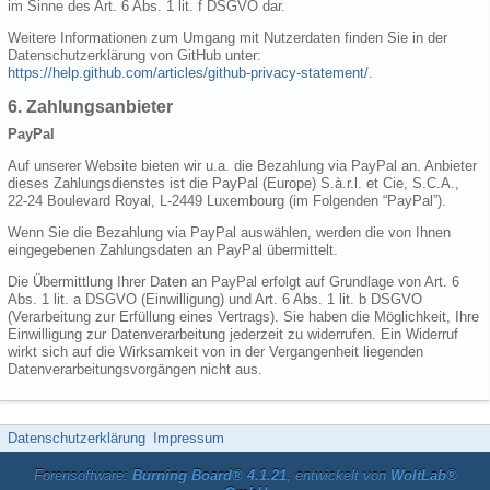
im Sinne des Art. 6 Abs. 1 lit. f DSGVO dar.
Weitere Informationen zum Umgang mit Nutzerdaten finden Sie in der
Datenschutzerklärung von GitHub unter:
https://help.github.com/articles/github-privacy-statement/
.
6. Zahlungsanbieter
PayPal
Auf unserer Website bieten wir u.a. die Bezahlung via PayPal an. Anbieter
dieses Zahlungsdienstes ist die PayPal (Europe) S.à.r.l. et Cie, S.C.A.,
22-24 Boulevard Royal, L-2449 Luxembourg (im Folgenden “PayPal”).
Wenn Sie die Bezahlung via PayPal auswählen, werden die von Ihnen
eingegebenen Zahlungsdaten an PayPal übermittelt.
Die Übermittlung Ihrer Daten an PayPal erfolgt auf Grundlage von Art. 6
Abs. 1 lit. a DSGVO (Einwilligung) und Art. 6 Abs. 1 lit. b DSGVO
(Verarbeitung zur Erfüllung eines Vertrags). Sie haben die Möglichkeit, Ihre
Einwilligung zur Datenverarbeitung jederzeit zu widerrufen. Ein Widerruf
wirkt sich auf die Wirksamkeit von in der Vergangenheit liegenden
Datenverarbeitungsvorgängen nicht aus.
Datenschutzerklärung
Impressum
Forensoftware:
Burning Board® 4.1.21
, entwickelt von
WoltLab®