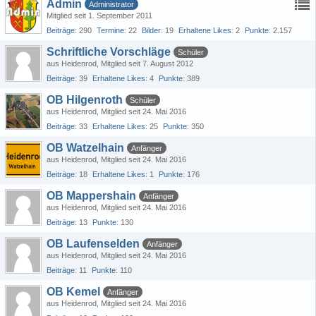
Admin
Administrator
Mitglied seit 1. September 2011
Beiträge
290
Termine
22
Bilder
19
Erhaltene Likes
2
Punkte
2.157
Schriftliche Vorschläge
Schüler
aus Heidenrod
Mitglied seit 7. August 2012
Beiträge
39
Erhaltene Likes
4
Punkte
389
OB Hilgenroth
Schüler
aus Heidenrod
Mitglied seit 24. Mai 2016
Beiträge
33
Erhaltene Likes
25
Punkte
350
OB Watzelhain
Anfänger
aus Heidenrod
Mitglied seit 24. Mai 2016
Beiträge
18
Erhaltene Likes
1
Punkte
176
OB Mappershain
Anfänger
aus Heidenrod
Mitglied seit 24. Mai 2016
Beiträge
13
Punkte
130
OB Laufenselden
Anfänger
aus Heidenrod
Mitglied seit 24. Mai 2016
Beiträge
11
Punkte
110
OB Kemel
Anfänger
aus Heidenrod
Mitglied seit 24. Mai 2016