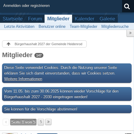
Anmelden oder registrieren
Startseite
Forum
Mitglieder
Kalender
Galerie
Letzte Aktivitäten
Benutzer online
Team-Mitglieder
Mitgliedersuche
Bürgerhaushalt 2027 der Gemeinde Heidenrod
Mitglieder
147
Diese Seite verwendet Cookies. Durch die Nutzung unserer Seite
erklären Sie sich damit einverstanden, dass wir Cookies setzen.
Weitere Informationen
Vom 11.05. bis zum 30.06.2025 können wieder Vorschläge für den
Bürgerhaushalt 2027 - 2030 eingetragen werden!
Sie können für die Vorschläge abstimmen!
Seite 1 von 5
5