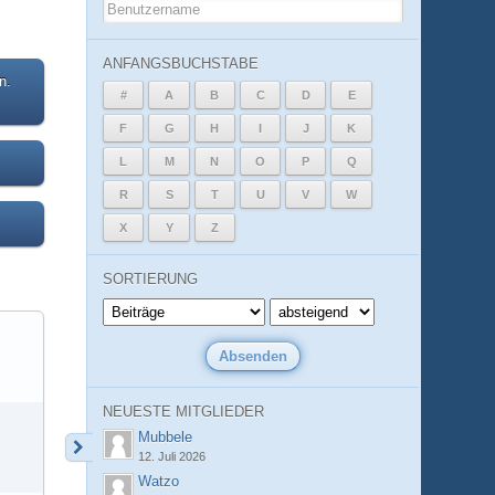
ANFANGSBUCHSTABE
n.
#
A
B
C
D
E
F
G
H
I
J
K
L
M
N
O
P
Q
R
S
T
U
V
W
X
Y
Z
SORTIERUNG
NEUESTE MITGLIEDER
Mubbele
12. Juli 2026
Watzo