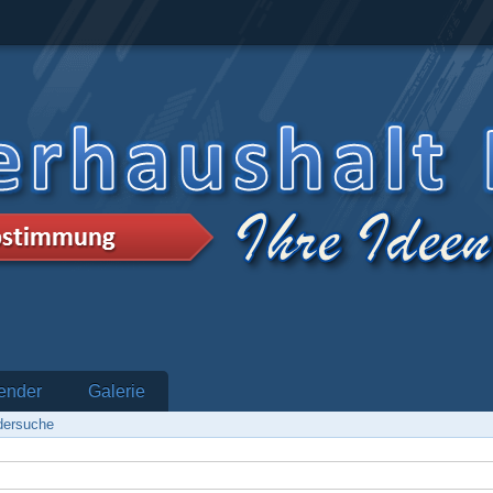
ender
Galerie
edersuche