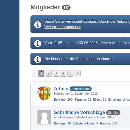
Mitglieder
147
Diese Seite verwendet Cookies. Durch die Nutzung 
Weitere Informationen
Vom 11.05. bis zum 30.06.2025 können wieder Vors
Sie können für die Vorschläge abstimmen!
1
2
3
4
5
Admin
Administrator
Mitglied seit 1. September 2011
Beiträge
290
Termine
22
Bilder
19
Erhaltene Like
Schriftliche Vorschläge
Schüler
aus Heidenrod
Mitglied seit 7. August 2012
Beiträge
39
Erhaltene Likes
4
Punkte
389