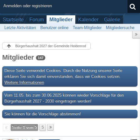
Anmelden oder registrieren
Startseite
Forum
Mitglieder
Kalender
Galerie
Letzte Aktivitäten
Benutzer online
Team-Mitglieder
Mitgliedersuche
Bürgerhaushalt 2027 der Gemeinde Heidenrod
Mitglieder
147
Diese Seite verwendet Cookies. Durch die Nutzung unserer Seite
erklären Sie sich damit einverstanden, dass wir Cookies setzen.
Weitere Informationen
Vom 11.05. bis zum 30.06.2025 können wieder Vorschläge für den
Bürgerhaushalt 2027 - 2030 eingetragen werden!
Sie können für die Vorschläge abstimmen!
Seite 1 von 5
5