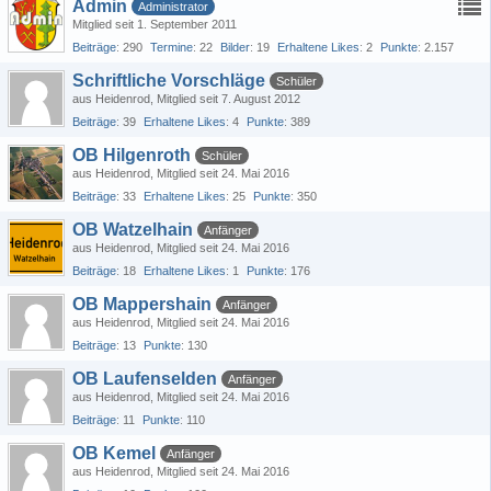
Admin
Administrator
Mitglied seit 1. September 2011
Beiträge
290
Termine
22
Bilder
19
Erhaltene Likes
2
Punkte
2.157
Schriftliche Vorschläge
Schüler
aus Heidenrod
Mitglied seit 7. August 2012
Beiträge
39
Erhaltene Likes
4
Punkte
389
OB Hilgenroth
Schüler
aus Heidenrod
Mitglied seit 24. Mai 2016
Beiträge
33
Erhaltene Likes
25
Punkte
350
OB Watzelhain
Anfänger
aus Heidenrod
Mitglied seit 24. Mai 2016
Beiträge
18
Erhaltene Likes
1
Punkte
176
OB Mappershain
Anfänger
aus Heidenrod
Mitglied seit 24. Mai 2016
Beiträge
13
Punkte
130
OB Laufenselden
Anfänger
aus Heidenrod
Mitglied seit 24. Mai 2016
Beiträge
11
Punkte
110
OB Kemel
Anfänger
aus Heidenrod
Mitglied seit 24. Mai 2016