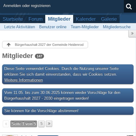
Anmelden oder registrieren
Startseite
Forum
Mitglieder
Kalender
Galerie
Letzte Aktivitäten
Benutzer online
Team-Mitglieder
Mitgliedersuche
Bürgerhaushalt 2027 der Gemeinde Heidenrod
Mitglieder
147
Diese Seite verwendet Cookies. Durch die Nutzung unserer Seite
erklären Sie sich damit einverstanden, dass wir Cookies setzen.
Weitere Informationen
Vom 11.05. bis zum 30.06.2025 können wieder Vorschläge für den
Bürgerhaushalt 2027 - 2030 eingetragen werden!
Sie können für die Vorschläge abstimmen!
Seite 1 von 5
5