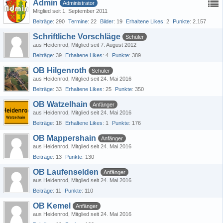
Admin
Administrator
Mitglied seit 1. September 2011
Beiträge
290
Termine
22
Bilder
19
Erhaltene Likes
2
Punkte
2.157
Schriftliche Vorschläge
Schüler
aus Heidenrod
Mitglied seit 7. August 2012
Beiträge
39
Erhaltene Likes
4
Punkte
389
OB Hilgenroth
Schüler
aus Heidenrod
Mitglied seit 24. Mai 2016
Beiträge
33
Erhaltene Likes
25
Punkte
350
OB Watzelhain
Anfänger
aus Heidenrod
Mitglied seit 24. Mai 2016
Beiträge
18
Erhaltene Likes
1
Punkte
176
OB Mappershain
Anfänger
aus Heidenrod
Mitglied seit 24. Mai 2016
Beiträge
13
Punkte
130
OB Laufenselden
Anfänger
aus Heidenrod
Mitglied seit 24. Mai 2016
Beiträge
11
Punkte
110
OB Kemel
Anfänger
aus Heidenrod
Mitglied seit 24. Mai 2016