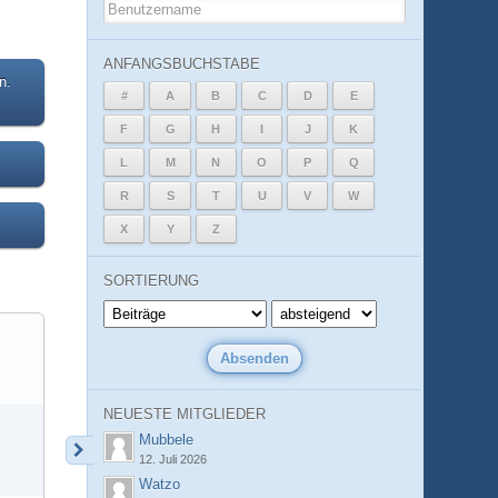
ANFANGSBUCHSTABE
n.
#
A
B
C
D
E
F
G
H
I
J
K
L
M
N
O
P
Q
R
S
T
U
V
W
X
Y
Z
SORTIERUNG
NEUESTE MITGLIEDER
Mubbele
12. Juli 2026
Watzo