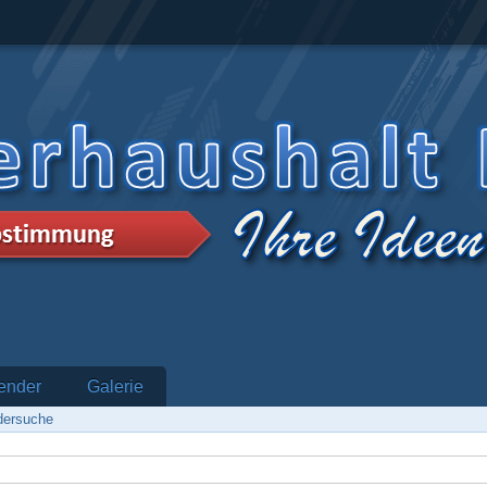
ender
Galerie
edersuche