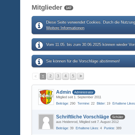
Mitglieder
147
Diese Seite verwendet Cookies. Durch die Nutzung 
Weitere Informationen
Vom 11.05. bis zum 30.06.2025 können wieder Vors
Sie können für die Vorschläge abstimmen!
1
2
3
4
5
Admin
Administrator
Mitglied seit 1. September 2011
Beiträge
290
Termine
22
Bilder
19
Erhaltene Like
Schriftliche Vorschläge
Schüler
aus Heidenrod
Mitglied seit 7. August 2012
Beiträge
39
Erhaltene Likes
4
Punkte
389