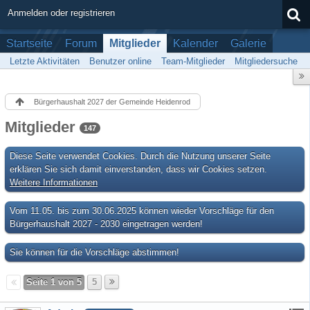
Anmelden oder registrieren
Startseite
Forum
Mitglieder
Kalender
Galerie
Letzte Aktivitäten
Benutzer online
Team-Mitglieder
Mitgliedersuche
Bürgerhaushalt 2027 der Gemeinde Heidenrod
Mitglieder
147
Diese Seite verwendet Cookies. Durch die Nutzung unserer Seite
erklären Sie sich damit einverstanden, dass wir Cookies setzen.
Weitere Informationen
Vom 11.05. bis zum 30.06.2025 können wieder Vorschläge für den
Bürgerhaushalt 2027 - 2030 eingetragen werden!
Sie können für die Vorschläge abstimmen!
Seite 1 von 5
5