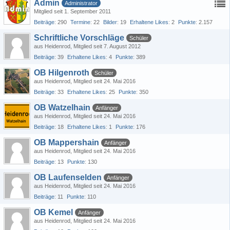
Admin
Administrator
Mitglied seit 1. September 2011
Beiträge
290
Termine
22
Bilder
19
Erhaltene Likes
2
Punkte
2.157
Schriftliche Vorschläge
Schüler
aus Heidenrod
Mitglied seit 7. August 2012
Beiträge
39
Erhaltene Likes
4
Punkte
389
OB Hilgenroth
Schüler
aus Heidenrod
Mitglied seit 24. Mai 2016
Beiträge
33
Erhaltene Likes
25
Punkte
350
OB Watzelhain
Anfänger
aus Heidenrod
Mitglied seit 24. Mai 2016
Beiträge
18
Erhaltene Likes
1
Punkte
176
OB Mappershain
Anfänger
aus Heidenrod
Mitglied seit 24. Mai 2016
Beiträge
13
Punkte
130
OB Laufenselden
Anfänger
aus Heidenrod
Mitglied seit 24. Mai 2016
Beiträge
11
Punkte
110
OB Kemel
Anfänger
aus Heidenrod
Mitglied seit 24. Mai 2016