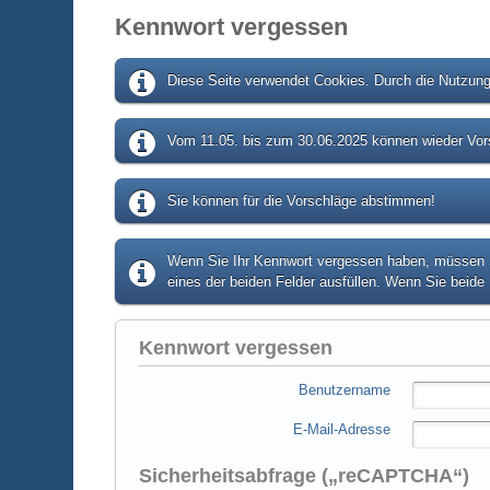
Kennwort vergessen
Diese Seite verwendet Cookies. Durch die Nutzung 
Vom 11.05. bis zum 30.06.2025 können wieder Vors
Sie können für die Vorschläge abstimmen!
Wenn Sie Ihr Kennwort vergessen haben, müssen Si
eines der beiden Felder ausfüllen. Wenn Sie beide 
Kennwort vergessen
Benutzername
E-Mail-Adresse
Sicherheitsabfrage („reCAPTCHA“)