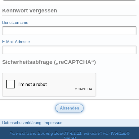
Kennwort vergessen
Benutzername
E-Mail-Adresse
Sicherheitsabfrage („reCAPTCHA“)
Datenschutzerklärung
Impressum
Forensoftware:
Burning Board® 4.1.21
, entwickelt von
WoltLab®
GmbH