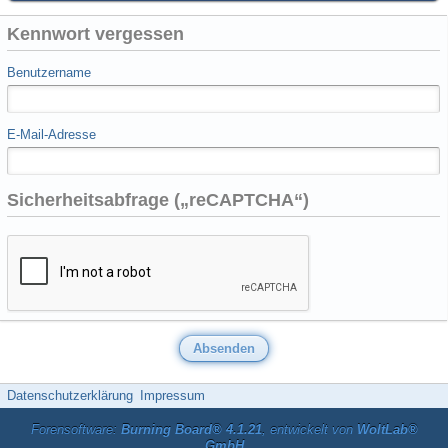
Kennwort vergessen
Benutzername
E-Mail-Adresse
Sicherheitsabfrage („reCAPTCHA“)
Datenschutzerklärung
Impressum
Forensoftware:
Burning Board® 4.1.21
, entwickelt von
WoltLab®
GmbH