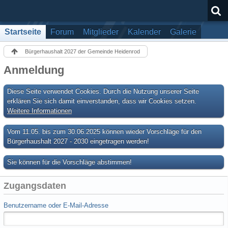
Startseite
Forum
Mitglieder
Kalender
Galerie
Bürgerhaushalt 2027 der Gemeinde Heidenrod
Anmeldung
Diese Seite verwendet Cookies. Durch die Nutzung unserer Seite
erklären Sie sich damit einverstanden, dass wir Cookies setzen.
Weitere Informationen
Vom 11.05. bis zum 30.06.2025 können wieder Vorschläge für den
Bürgerhaushalt 2027 - 2030 eingetragen werden!
Sie können für die Vorschläge abstimmen!
Zugangsdaten
Benutzername oder E-Mail-Adresse