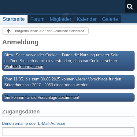
Startseite
Forum
Mitglieder
Kalender
Galerie
Bürgerhaushalt 2027 der Gemeinde Heidenrod
Anmeldung
Diese Seite verwendet Cookies. Durch die Nutzung unserer Seite
erklären Sie sich damit einverstanden, dass wir Cookies setzen.
Weitere Informationen
Vom 11.05. bis zum 30.06.2025 können wieder Vorschläge für den
Bürgerhaushalt 2027 - 2030 eingetragen werden!
Sie können für die Vorschläge abstimmen!
Zugangsdaten
Benutzername oder E-Mail-Adresse