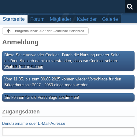
Startseite
Forum
Mitglieder
Kalender
Galerie
Bürgerhaushalt 2027 der Gemeinde Heidenrod
Anmeldung
Diese Seite verwendet Cookies. Durch die Nutzung unserer Seite
erklären Sie sich damit einverstanden, dass wir Cookies setzen.
Weitere Informationen
Vom 11.05. bis zum 30.06.2025 können wieder Vorschläge für den
Bürgerhaushalt 2027 - 2030 eingetragen werden!
Sie können für die Vorschläge abstimmen!
Zugangsdaten
Benutzername oder E-Mail-Adresse