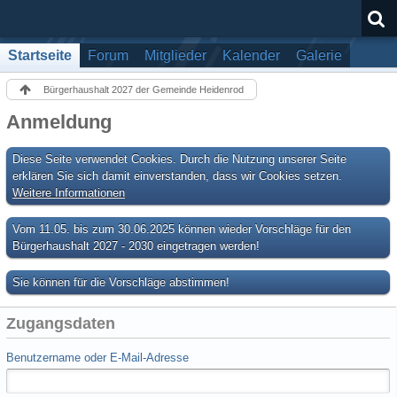
Startseite
Forum
Mitglieder
Kalender
Galerie
Bürgerhaushalt 2027 der Gemeinde Heidenrod
Anmeldung
Diese Seite verwendet Cookies. Durch die Nutzung unserer Seite
erklären Sie sich damit einverstanden, dass wir Cookies setzen.
Weitere Informationen
Vom 11.05. bis zum 30.06.2025 können wieder Vorschläge für den
Bürgerhaushalt 2027 - 2030 eingetragen werden!
Sie können für die Vorschläge abstimmen!
Zugangsdaten
Benutzername oder E-Mail-Adresse