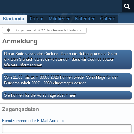
Startseite
Forum
Mitglieder
Kalender
Galerie
Bürgerhaushalt 2027 der Gemeinde Heidenrod
Anmeldung
Diese Seite verwendet Cookies. Durch die Nutzung unserer Seite
erklären Sie sich damit einverstanden, dass wir Cookies setzen.
Weitere Informationen
Vom 11.05. bis zum 30.06.2025 können wieder Vorschläge für den
Bürgerhaushalt 2027 - 2030 eingetragen werden!
Sie können für die Vorschläge abstimmen!
Zugangsdaten
Benutzername oder E-Mail-Adresse