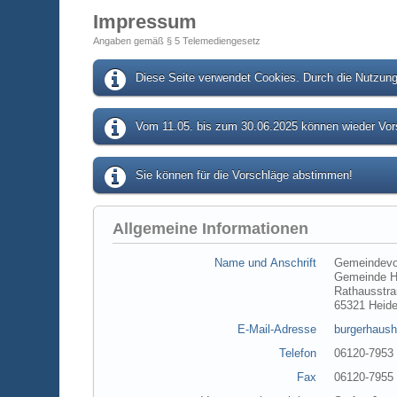
Impressum
Angaben gemäß § 5 Telemediengesetz
Diese Seite verwendet Cookies. Durch die Nutzung 
Vom 11.05. bis zum 30.06.2025 können wieder Vors
Sie können für die Vorschläge abstimmen!
Allgemeine Informationen
Name und Anschrift
Gemeindevo
Gemeinde H
Rathausstra
65321 Heid
E-Mail-Adresse
burgerhaush
Telefon
06120-7953
Fax
06120-7955