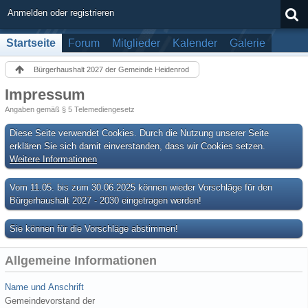
Anmelden oder registrieren
Startseite
Forum
Mitglieder
Kalender
Galerie
Bürgerhaushalt 2027 der Gemeinde Heidenrod
Impressum
Angaben gemäß § 5 Telemediengesetz
Diese Seite verwendet Cookies. Durch die Nutzung unserer Seite
erklären Sie sich damit einverstanden, dass wir Cookies setzen.
Weitere Informationen
Vom 11.05. bis zum 30.06.2025 können wieder Vorschläge für den
Bürgerhaushalt 2027 - 2030 eingetragen werden!
Sie können für die Vorschläge abstimmen!
Allgemeine Informationen
Name und Anschrift
Gemeindevorstand der