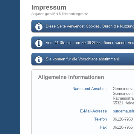
Impressum
Angaben gemäß § 5 Telemediengesetz
Diese Seite verwendet Cookies. Durch die Nutzung 
Vom 11.05. bis zum 30.06.2025 können wieder Vors
Sie können für die Vorschläge abstimmen!
Allgemeine Informationen
Name und Anschrift
Gemeindevo
Gemeinde H
Rathausstra
65321 Heid
E-Mail-Adresse
burgerhaush
Telefon
06120-7953
Fax
06120-7955