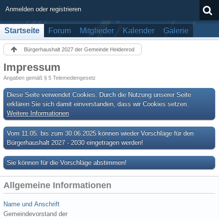
Anmelden oder registrieren
Startseite
Forum
Mitglieder
Kalender
Galerie
Bürgerhaushalt 2027 der Gemeinde Heidenrod
Impressum
Angaben gemäß § 5 Telemediengesetz
Diese Seite verwendet Cookies. Durch die Nutzung unserer Seite
erklären Sie sich damit einverstanden, dass wir Cookies setzen.
Weitere Informationen
Vom 11.05. bis zum 30.06.2025 können wieder Vorschläge für den
Bürgerhaushalt 2027 - 2030 eingetragen werden!
Sie können für die Vorschläge abstimmen!
Allgemeine Informationen
Name und Anschrift
Gemeindevorstand der