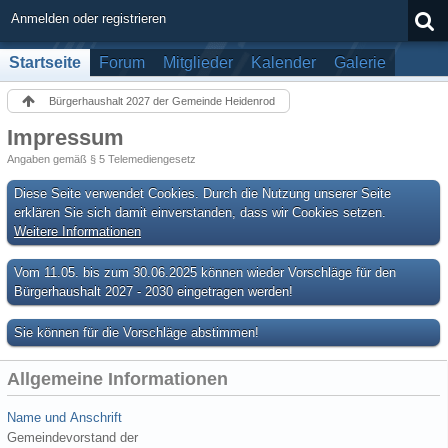
Anmelden oder registrieren
Startseite
Forum
Mitglieder
Kalender
Galerie
Bürgerhaushalt 2027 der Gemeinde Heidenrod
Impressum
Angaben gemäß § 5 Telemediengesetz
Diese Seite verwendet Cookies. Durch die Nutzung unserer Seite
erklären Sie sich damit einverstanden, dass wir Cookies setzen.
Weitere Informationen
Vom 11.05. bis zum 30.06.2025 können wieder Vorschläge für den
Bürgerhaushalt 2027 - 2030 eingetragen werden!
Sie können für die Vorschläge abstimmen!
Allgemeine Informationen
Name und Anschrift
Gemeindevorstand der